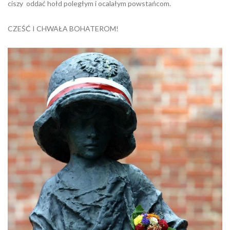
ciszy oddać hołd poległym i ocalałym powstańcom.
CZEŚĆ I CHWAŁA BOHATEROM!