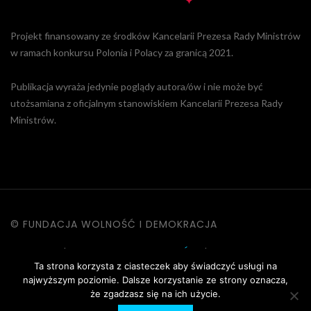
Projekt finansowany ze środków Kancelarii Prezesa Rady Ministrów
w ramach konkursu Polonia i Polacy za granicą 2021.
Publikacja wyraża jedynie poglądy autora/ów i nie może być
utożsamiana z oficjalnym stanowiskiem Kancelarii Prezesa Rady
Ministrów.
© FUNDACJA WOLNOŚĆ I DEMOKRACJA
KONTAKT
|
POLITYKA PRYWATNOŚCI
|
DANE OSOBOWE
Ta strona korzysta z ciasteczek aby świadczyć usługi na
|
REGULAMIN STRONY
najwyższym poziomie. Dalsze korzystanie ze strony oznacza,
że zgadzasz się na ich użycie.