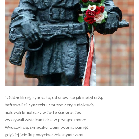
“Oddzielili cię, syneczku, od snów, co jak motyl drżą,
haftowali ci, syneczku, smutne oczy rudą krwią,
malowali krajobrazy w żółte ściegi pożóg,
wyszywali wisie
lcami drzew płynące morze.
Wyuczyli cię, syneczku, ziemi twej na pamięć,
gdyś jej ścieżki powycinał żelaznymi łzami.