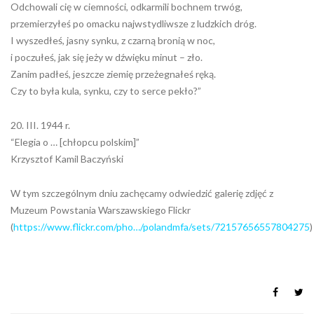
Odchowali cię w ciemności, odkarmili bochnem trwóg,
przemierzyłeś po omacku najwstydliwsze z ludzkich dróg.
I wyszedłeś, jasny synku, z czarną bronią w noc,
i poczułeś, jak się jeży w dźwięku minut – zło.
Zanim padłeś, jeszcze ziemię przeżegnałeś ręką.
Czy to była kula, synku, czy to serce pekło?”
20. III. 1944 r.
“Elegia o … [chłopcu polskim]”
Krzysztof Kamil Baczyński
W tym szczególnym dniu zachęcamy odwiedzić galerię zdjęć z
Muzeum Powstania Warszawskiego Flickr
(
https://www.flickr.com/pho…/polandmfa/sets/72157656557804275
)