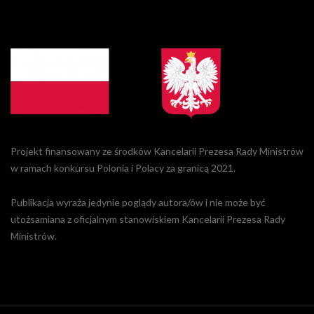
Projekt finansowany ze środków Kancelarii Prezesa Rady Ministrów
w ramach konkursu Polonia i Polacy za granicą 2021.
Publikacja wyraża jedynie poglądy autora/ów i nie może być
utożsamiana z oficjalnym stanowiskiem Kancelarii Prezesa Rady
Ministrów.