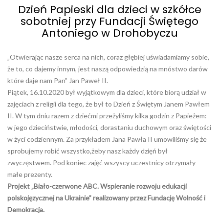
Dzień Papieski dla dzieci w szkółce
sobotniej przy Fundacji Świętego
Antoniego w Drohobyczu
„Otwierając nasze serca na nich, coraz głębiej uświadamiamy sobie,
że to, co dajemy innym, jest naszą odpowiedzią na mnóstwo darów
które daje nam Pan” Jan Paweł II.
Piątek
, 16.10.2020 był wyjątkowym dla dzieci, które biorą udział w
zajęciach z religii dla tego, że był to Dzień z Świętym Janem Pawłem
II. W tym dniu razem z dziećmi przeżyliśmy kilka godzin z Papieżem:
w jego dzieciństwie, młodości, dorastaniu duchowym oraz świętości
w życi codziennym. Za przykładem Jana Pawła II umowiliśmy się że
sprobujemy robić wszystko,żeby nasz każdy dzięń był
zwyczęstwem. Pod koniec zajęć wszyscy uczestnicy otrzymały
małe prezenty.
Projekt „Biało-czerwone ABC. Wspieranie rozwoju edukacji
polskojęzycznej na Ukrainie” realizowany przez Fundację Wolność i
Demokracja.