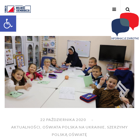
Otwórz pasek narzędzi
22 PAŹDZIERNIKA 2020
AKTUALNOŚCI
,
OŚWIATA POLSKA NA UKRAINIE
,
SZERZYMY
POLSKĄ OŚWIATĘ