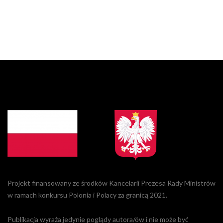
Projekt finansowany ze środków Kancelarii Prezesa Rady Ministrów
w ramach konkursu Polonia i Polacy za granicą 2021.
Publikacja wyraża jedynie poglądy autora/ów i nie może być