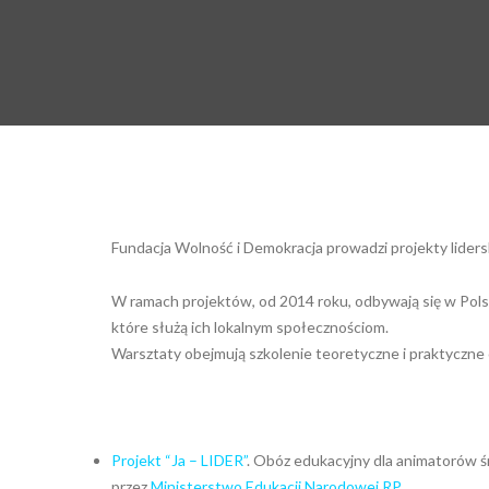
Fundacja Wolność i Demokracja prowadzi projekty liders
W ramach projektów, od 2014 roku, odbywają się w Polsce 
które służą ich lokalnym społecznościom.
Warsztaty obejmują szkolenie teoretyczne i praktyczne or
Projekt “Ja – LIDER”
. Obóz edukacyjny dla animatorów śr
przez
Ministerstwo Edukacji Narodowej RP.