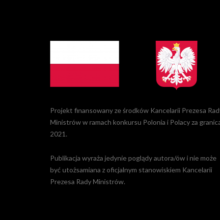
Projekt finansowany ze środków Kancelarii Prezesa Rad
Ministrów w ramach konkursu Polonia i Polacy za granic
2021.
Publikacja wyraża jedynie poglądy autora/ów i nie może
być utożsamiana z oficjalnym stanowiskiem Kancelarii
Prezesa Rady Ministrów.