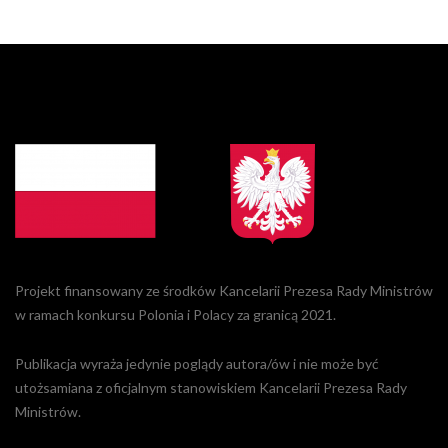
Projekt finansowany ze środków Kancelarii Prezesa Rady Ministrów
w ramach konkursu Polonia i Polacy za granicą 2021.
Publikacja wyraża jedynie poglądy autora/ów i nie może być
utożsamiana z oficjalnym stanowiskiem Kancelarii Prezesa Rady
Ministrów.