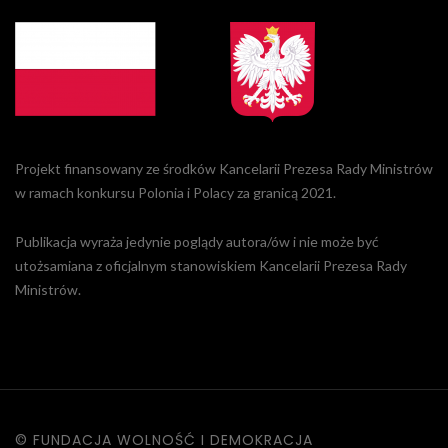
Projekt finansowany ze środków Kancelarii Prezesa Rady Ministrów
w ramach konkursu Polonia i Polacy za granicą 2021.
Publikacja wyraża jedynie poglądy autora/ów i nie może być
utożsamiana z oficjalnym stanowiskiem Kancelarii Prezesa Rady
Ministrów.
© FUNDACJA WOLNOŚĆ I DEMOKRACJA