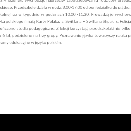
stry józefitki, wychodząc naprzeciw zapotrzebowaniu rodziców przeds
kiego. Przedszkole działa w godz. 8.00-17.00 od poniedziałku do piątku. 
szkolnej raz w tygodniu w godzinach 10.00 -11.30. Prowadzą je wycho
yka polskiego i mają Karty Polaka: s. Switłana – Switlana Shpak, s. Felicj
ończone studia pedagogiczne. Z lekcji korzystają przedszkolaki nie tylko
 do 6 lat, podzielone na trzy grupy. Poznawaniu języka towarzyszy nauka p
gramy edukacyjne w języku polskim.