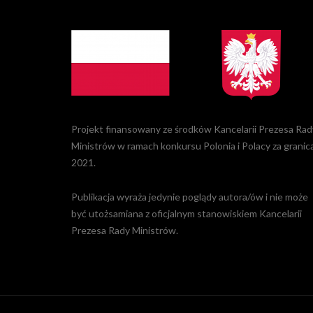
Projekt finansowany ze środków Kancelarii Prezesa Rad
Ministrów w ramach konkursu Polonia i Polacy za granic
2021.
Publikacja wyraża jedynie poglądy autora/ów i nie może
być utożsamiana z oficjalnym stanowiskiem Kancelarii
Prezesa Rady Ministrów.