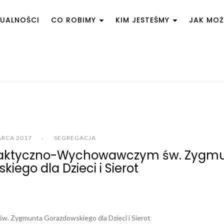
UALNOŚCI
CO ROBIMY
KIM JESTEŚMY
JAK MO
ARCA 2017
SEGREGACJA
daktyczno-Wychowawczym św. Zygm
iego dla Dzieci i Sierot
 Zygmunta Gorazdowskiego dla Dzieci i Sierot