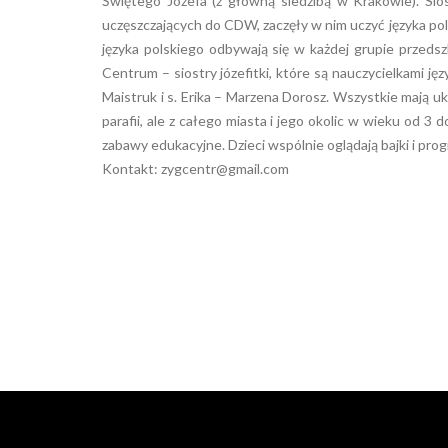
Świętego Józefa (z główną siedzibą w Krakowie). Sio
uczęszczających do CDW, zaczęły w nim uczyć języka pols
języka polskiego odbywają się w każdej grupie przed
Centrum – siostry józefitki, które są nauczycielkami jęz
Maistruk i s. Erika – Marzena Dorosz. Wszystkie mają uk
parafii, ale z całego miasta i jego okolic w wieku od 3
zabawy edukacyjne. Dzieci wspólnie oglądają bajki i pro
Kontakt:
zygcentr@gmail.com