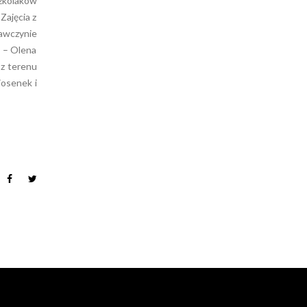
zkolaków
Zajęcia z
wawczynie
a – Olena
 z terenu
iosenek i