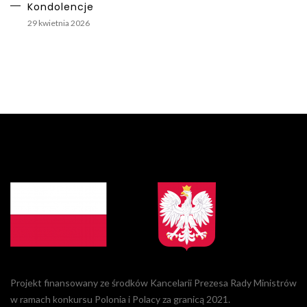
Kondolencje
29 kwietnia 2026
Projekt finansowany ze środków Kancelarii Prezesa Rady Ministrów
w ramach konkursu Polonia i Polacy za granicą 2021.