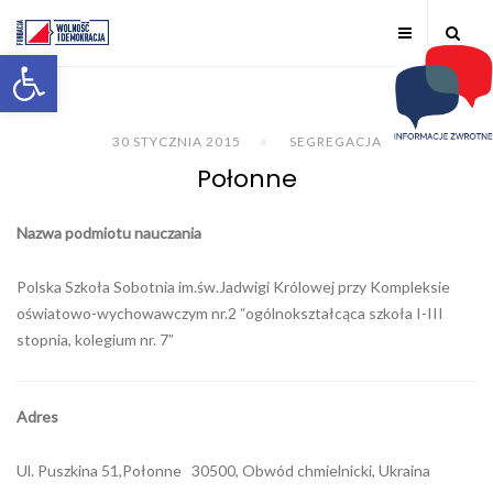
Otwórz pasek narzędzi
30 STYCZNIA 2015
SEGREGACJA
Połonne
Nazwa podmiotu nauczania
Polska Szkoła Sobotnia im.św.Jadwigi Królowej przy Kompleksie
oświatowo-wychowawczym nr.2 “ogólnokształcąca szkoła I-III
stopnia, kolegium nr. 7”
Adres
Ul. Puszkina 51,Połonne 30500, Obwód chmielnicki, Ukraina