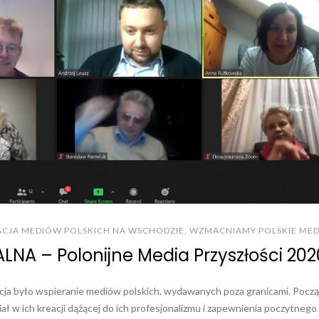
ACJA MEDIÓW POLSKICH NA WSCHODZIE
,
WZMACNIAMY POLSKIE MED
NA – Polonijne Media Przyszłości 202
ja było wspieranie mediów polskich, wydawanych poza granicami. Pocz
iał w ich kreacji dążącej do ich profesjonalizmu i zapewnienia poczytnego