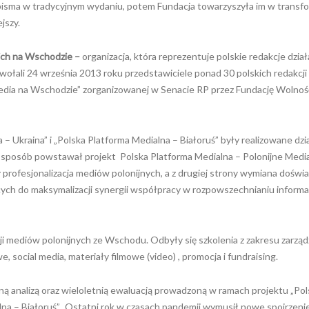
pisma w tradycyjnym wydaniu, potem Fundacja towarzyszyła im w transfo
jszy.
ich na Wschodzie –
organizacja, która reprezentuje polskie redakcje dział
łali 24 września 2013 roku przedstawiciele ponad 30 polskich redakcji 
edia na Wschodzie” zorganizowanej w Senacie RP przez Fundację Wolność
 Ukraina” i „Polska Platforma Medialna – Białoruś” były realizowane dzi
i sposób powstawał projekt Polska Platforma Medialna – Polonijne Medi
 profesjonalizacja mediów polonijnych, a z drugiej strony wymiana doświa
ących do maksymalizacji synergii współpracy w rozpowszechnianiu informa
ji mediów polonijnych ze Wschodu. Odbyły się szkolenia z zakresu zarząd
e, social media, materiały filmowe (video) , promocja i fundraising.
ą analizą oraz wieloletnią ewaluacją prowadzoną w ramach projektu „Pol
lna – Białoruś”. Ostatni rok w czasach pandemii wymusił nowe spojrzenie 