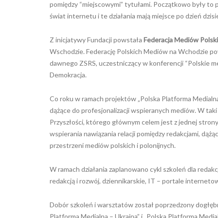
pomiędzy “miejscowymi” tytułami. Początkowo były to 
świat internetu i te działania mają miejsce po dzień dzisie
Z inicjatywy Fundacji powstała
Federacja Mediów Polsk
Wschodzie. Federację Polskich Mediów na Wchodzie powo
dawnego ZSRS, uczestniczący w konferencji “Polskie m
Demokracja.
Co roku w ramach projektów „Polska Platforma Medialna –
dążące do profesjonalizacji wspieranych mediów. W tak
Przyszłości, którego głównym celem jest z jednej strony
wspierania nawiązania relacji pomiędzy redakcjami, dąż
przestrzeni mediów polskich i polonijnych.
W ramach działania zaplanowano cykl szkoleń dla redakc
redakcją i rozwój, dziennikarskie, IT – portale internetow
Dobór szkoleń i warsztatów został poprzedzony dogłębn
Platforma Medialna – Ukraina” i „Polska Platforma Media