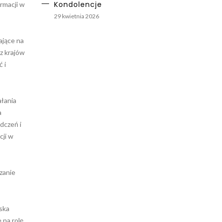
Kondolencje
rmacji w
29 kwietnia 2026
ające na
z krajów
 i
ałania
a
dczeń i
cji w
zanie
ska
na rolę,