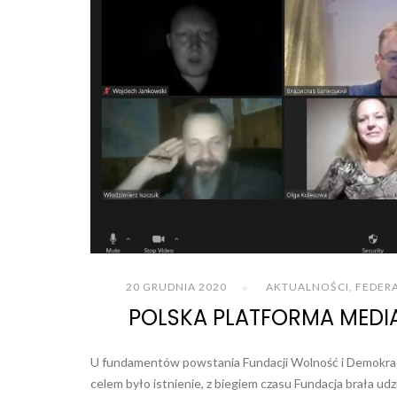
20 GRUDNIA 2020
AKTUALNOŚCI
,
FEDER
POLSKA PLATFORMA MEDIAL
U fundamentów powstania Fundacji Wolność i Demokrac
celem było istnienie, z biegiem czasu Fundacja brała udz