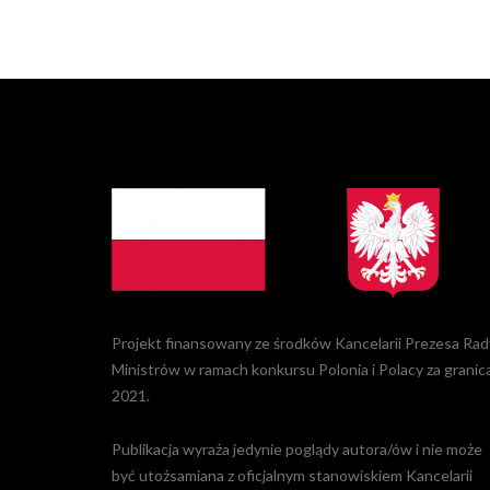
Projekt finansowany ze środków Kancelarii Prezesa Rad
Ministrów w ramach konkursu Polonia i Polacy za granic
2021.
Publikacja wyraża jedynie poglądy autora/ów i nie może
być utożsamiana z oficjalnym stanowiskiem Kancelarii