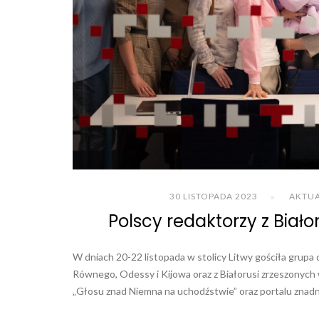
30 LISTOPADA 2023
AKTU
Polscy redaktorzy z Białor
W dniach 20-22 listopada w stolicy Litwy gościła grupa 
Równego, Odessy i Kijowa oraz z Białorusi zrzeszonych
„Głosu znad Niemna na uchodźstwie” oraz portalu znadnie