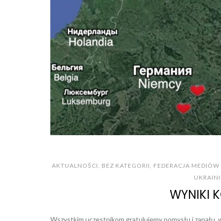
AKTUALNOŚCI
,
BEZ KATEGORII
,
FEDERACJA MEDIÓW
UKRAINI
WYNIKI 
Wszystkim uczestnikom gratulujemy pomysłu i zapału, 