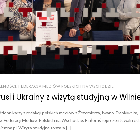
ALNOŚCI
,
FEDERACJA MEDIÓW POLSKICH NA WSCHODZIE
usi i Ukrainy z wizytą studyjną w Wilni
dziennikarzy z redakcji polskich mediów z Żytomierza, Iwano-Frankiwska,
 w Federacji Mediów Polskich na Wschodzie. Białoruś reprezentowali red
mna.pl. Wizyta studyjna została [...]