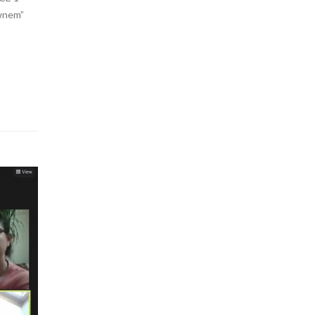
ównem”