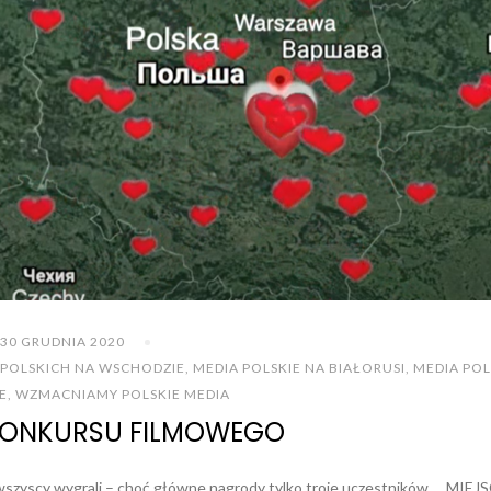
30 GRUDNIA 2020
 POLSKICH NA WSCHODZIE
,
MEDIA POLSKIE NA BIAŁORUSI
,
MEDIA POL
E
,
WZMACNIAMY POLSKIE MEDIA
KONKURSU FILMOWEGO
wszyscy wygrali – choć główne nagrody tylko troje uczestników … MIEJ