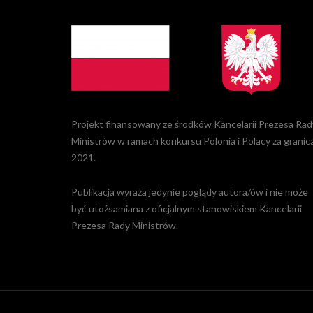
Projekt finansowany ze środków Kancelarii Prezesa Rad
Ministrów w ramach konkursu Polonia i Polacy za granic
2021.
Publikacja wyraża jedynie poglądy autora/ów i nie może
być utożsamiana z oficjalnym stanowiskiem Kancelarii
Prezesa Rady Ministrów.