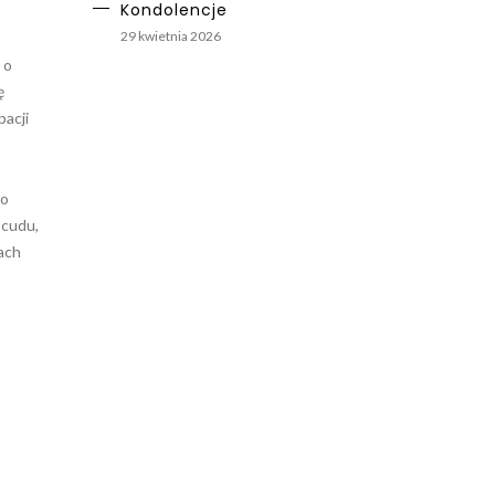
Kondolencje
29 kwietnia 2026
 o
ę
pacji
go
 cudu,
ach