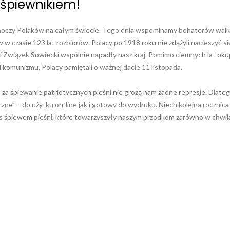
śpiewnikiem!
ednoczy Polaków na całym świecie. Tego dnia wspominamy bohaterów walk
 czasie 123 lat rozbiorów. Polacy po 1918 roku nie zdążyli nacieszyć si
a i Związek Sowiecki wspólnie napadły nasz kraj. Pomimo ciemnych lat oku
komunizmu, Polacy pamiętali o ważnej dacie 11 listopada.
e za śpiewanie patriotycznych pieśni nie grożą nam żadne represje. Dlate
zne” – do użytku on-line jak i gotowy do wydruku. Niech kolejna rocznica
as śpiewem pieśni, które towarzyszyły naszym przodkom zarówno w chwil