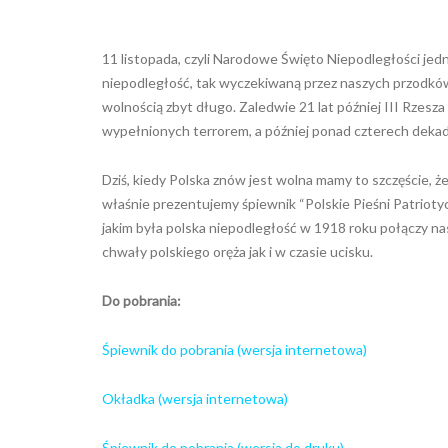
11 listopada, czyli Narodowe Święto Niepodległości j
niepodległość, tak wyczekiwaną przez naszych przodków w
wolnością zbyt długo. Zaledwie 21 lat później III Rzesz
wypełnionych terrorem, a później ponad czterech dekad 
Dziś, kiedy Polska znów jest wolna mamy to szczęście, ż
właśnie prezentujemy śpiewnik “Polskie Pieśni Patriotyc
jakim była polska niepodległość w 1918 roku połączy n
chwały polskiego oręża jak i w czasie ucisku.
Do pobrania:
Śpiewnik do pobrania (wersja internetowa)
Okładka (wersja internetowa)
Śpiewnik do pobrania (wersja do druku)