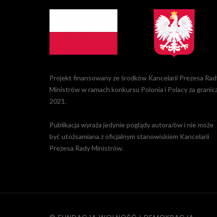
Projekt finansowany ze środków Kancelarii Prezesa Rad
Ministrów w ramach konkursu Polonia i Polacy za granic
2021.
Publikacja wyraża jedynie poglądy autora/ów i nie może
być utożsamiana z oficjalnym stanowiskiem Kancelarii
Prezesa Rady Ministrów.