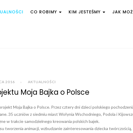
UALNOŚCI
CO ROBIMY
KIM JESTEŚMY
JAK MO
PCA 2016
AKTUALNOŚCI
ojektu Moja Bajka o Polsce
ojekt Moja Bajka o Polsce. Przez cztery dni dzieci polskiego pochodzeni
owane. 35 uczniów z siedmiu miast Wołynia Wschodniego, Podola i Kijows
czne w trakcie samodzielnego kreowania polskich bajek.
su tworzenia animacji, wzbudzanie zainteresowania dziecka twórczością,