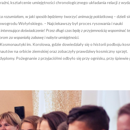
aźni, kształcenie umiejętności chronologicznego układania relacji z wyd
ńca rozumiałam, w jaki sposób będziemy tworzyć animację poklatkową –
dzieli si
owogrodu Wołyńskiego. – Najciekawszy był proces rysowania i nauki
 interesujące doświadczenie! Przez długi czas będę z przyjemnością wspominać te
orom za wspaniałą zabawę i nabyte umiejętności.
Kosmonautyki im. Korolowa, gdzie dowiedziały się o historii podboju ko
autów na orbicie ziemskiej oraz zobaczyły prawdziwy kosmiczny sprzęt.
yplomy. Pożegnanie z przyjaciółmi odbyło się przy ognisku, przy śpiewie 