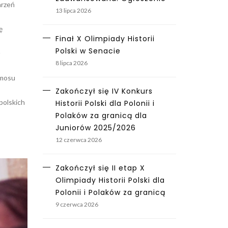
arzeń
13 lipca 2026
ę
Finał X Olimpiady Historii
Polski w Senacie
8 lipca 2026
smosu
Zakończył się IV Konkurs
polskich
Historii Polski dla Polonii i
Polaków za granicą dla
Juniorów 2025/2026
12 czerwca 2026
Zakończył się II etap X
Olimpiady Historii Polski dla
Polonii i Polaków za granicą
9 czerwca 2026