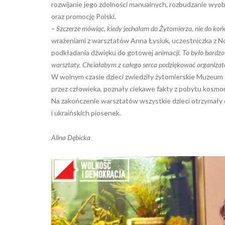
rozwijanie jego zdolności manualnych, rozbudzanie wyobr
oraz promocję Polski.
– Szczerze mówiąc, kiedy jechałam do Żytomierza, nie do ko
wrażeniami z warsztatów Anna Łysiuk, uczestniczka z N
podkładania dźwięku do gotowej animacji
. To było bardzo
warsztaty. Chciałabym z całego serca podziękować organizat
W wolnym czasie dzieci zwiedziły żytomierskie Muzeum 
przez człowieka, poznały ciekawe fakty z pobytu kosmon
Na zakończenie warsztatów wszystkie dzieci otrzymały d
i ukraińskich piosenek.
Alina Dębicka