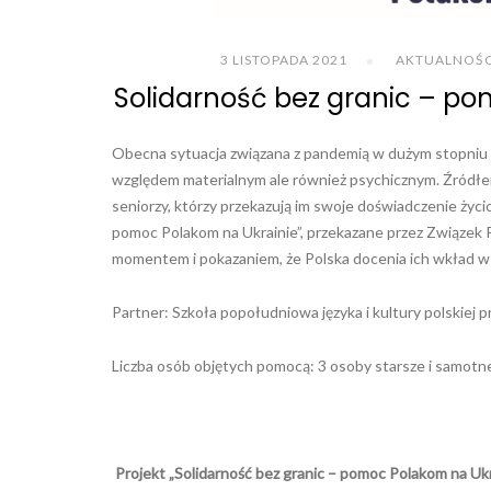
3 LISTOPADA 2021
AKTUALNOŚC
Solidarność bez granic – p
Obecna sytuacja związana z pandemią w dużym stopniu do
względem materialnym ale również psychicznym. Źródłem 
seniorzy, którzy przekazują im swoje doświadczenie życi
pomoc Polakom na Ukrainie”, przekazane przez Związek
momentem i pokazaniem, że Polska docenia ich wkład w kr
Partner: Szkoła popołudniowa języka i kultury polskiej
Liczba osób objętych pomocą: 3 osoby starsze i samotn
Projekt „Solidarność bez granic – pomoc Polakom na Ukr