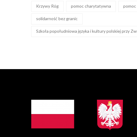
Krzywy Róg
pomoc charytatywna
pomoc 
solidarność bez granic
Szkoła popołudniowa języka i kultury polskiej przy Z