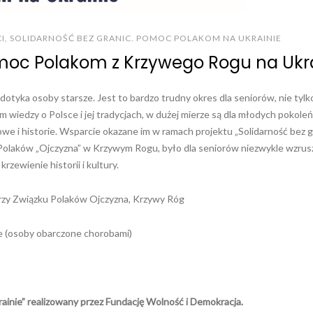
I
,
SOLIDARNOŚĆ BEZ GRANIC. POMOC POLAKOM NA UKRAINIE
omoc Polakom z Krzywego Rogu na Ukr
tyka osoby starsze. Jest to bardzo trudny okres dla seniorów, nie tylk
wiedzy o Polsce i jej tradycjach, w dużej mierze są dla młodych pokole
owe i historie. Wsparcie okazane im w ramach projektu „Solidarność bez g
 Polaków „Ojczyzna” w Krzywym Rogu, było dla seniorów niezwykle wzru
zewienie historii i kultury.
 przy Związku Polaków Ojczyzna, Krzywy Róg
e (osoby obarczone chorobami)
ainie” realizowany przez Fundację Wolność i Demokracja.