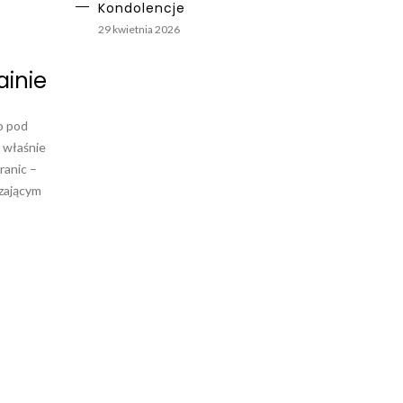
Kondolencje
29 kwietnia 2026
ainie
o pod
ń właśnie
ranic –
szającym