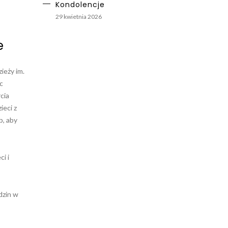
Kondolencje
29 kwietnia 2026
e
ieży im.
c
cia
ieci z
b, aby
i i
dzin w