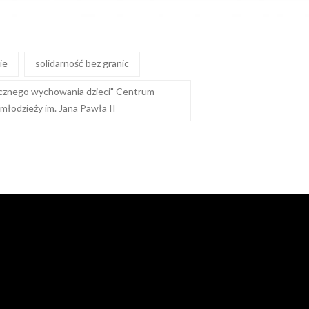
ie
solidarność bez granic
cznego wychowania dzieci" Centrum
młodzieży im. Jana Pawła II