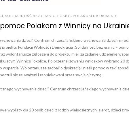
CI
,
SOLIDARNOŚĆ BEZ GRANIC. POMOC POLAKOM NA UKRAINIE
– pomoc Polakom z Winnicy na Ukraini
owania dzieci”. Centrum chrześcijańskiego wychowania dzieci i młodz
ję projektu Fundacji Wolność i Demokracja „Solidarność bez granic – pomo
az wolontariusze zgłoszeni do projektu mieli za zadanie udzielenie wspar
kującym Winnicę i okolice. Po przeanalizowaniu wniosków wybrano 20 dz
o wsparcia. Wolontariusze zadbali o dyskrecję i nieśli pomoc w taki sposó
poczuli się zauważeni i zaopiekowani przez swoją ojczyznę.
znego wychowania dzieci”. Centrum chrześcijańskiego wychowania dziec
 wypłaty dla 20 osób dzieci z rodzin wielodzietnych, sierot, dzieci z ro