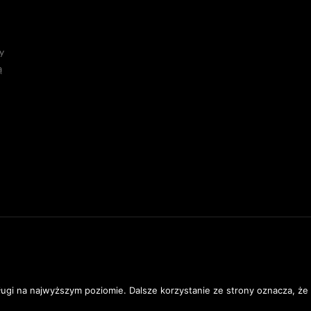
y
ą
I
|
DANE OSOBOWE
|
REGULAMIN STRONY
ługi na najwyższym poziomie. Dalsze korzystanie ze strony oznacza, że 