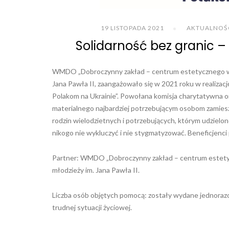
19 LISTOPADA 2021
AKTUALNOŚ
Solidarność bez granic 
WMDO „Dobroczynny zakład – centrum estetycznego wych
Jana Pawła II, zaangażowało się w 2021 roku w realizac
Polakom na Ukrainie”. Powołana komisja charytatywna or
materialnego najbardziej potrzebującym osobom zamiesz
rodzin wielodzietnych i potrzebujących, którym udzielon
nikogo nie wykluczyć i nie stygmatyzować. Beneficjenci 
Partner: WMDO „Dobroczynny zakład – centrum estetyc
młodzieży im. Jana Pawła II.
Liczba osób objętych pomocą: zostały wydane jednorazowe
trudnej sytuacji życiowej.