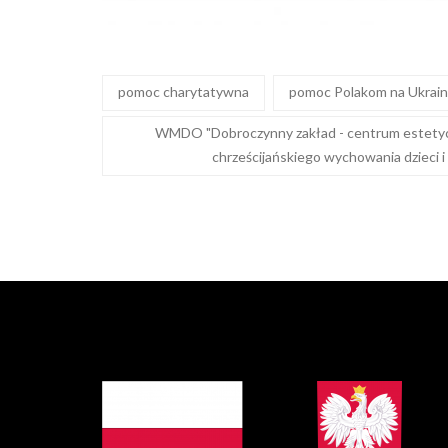
pomoc charytatywna
pomoc Polakom na Ukrain
WMDO "Dobroczynny zakład - centrum estety
chrześcijańskiego wychowania dzieci i 