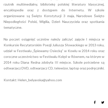
rzutnik multimedialny, bibliotekę polskiej literatury klasycznej,
encyklopedie oraz z dostępem do Internetu. W szkole
organizowane są Święto Konstytucji 3 maja, Narodowe Święto
Niepodległości Polski, Wigilia, Dzień Nauczyciela oraz spotkania
tematyczne.
Na poczet osiągnięć uczniów należy zaliczyć zajęcie I miejsca w
Konkursie Recytatorskim Poezji Juliusza Słowackiego w 2013 roku,
udział w Festiwalu „Śpiewamy Osiecką” w Kowlu w 2014 roku oraz
coroczne uczestnictwo w Festiwalu Kolęd w Równem, na którym w
2014 roku Diana Redna zdobyła III miejsce. Szkole potrzebne są
odtwarzacz DVD, odtwarzacz CD, telewizor, laptop oraz podręczniki.
Kontakt:
Helen_belyavska@yahoo.com