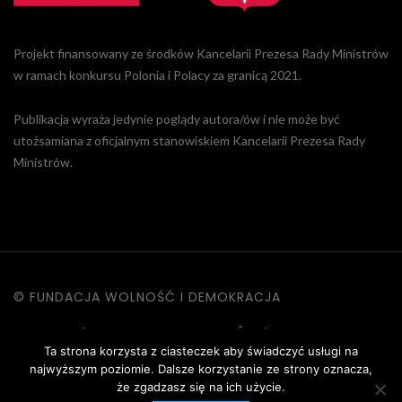
Projekt finansowany ze środków Kancelarii Prezesa Rady Ministrów
w ramach konkursu Polonia i Polacy za granicą 2021.
Publikacja wyraża jedynie poglądy autora/ów i nie może być
utożsamiana z oficjalnym stanowiskiem Kancelarii Prezesa Rady
Ministrów.
© FUNDACJA WOLNOŚĆ I DEMOKRACJA
KONTAKT
|
POLITYKA PRYWATNOŚCI
|
DANE OSOBOWE
Ta strona korzysta z ciasteczek aby świadczyć usługi na
|
REGULAMIN STRONY
najwyższym poziomie. Dalsze korzystanie ze strony oznacza,
że zgadzasz się na ich użycie.