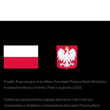
Projekt finansowany ze środków Kancelarii Prezesa Rady Ministrów
w ramach konkursu Polonia i Polacy za granicą 2021.
Publikacja wyraża jedynie poglądy autora/ów i nie może być
utożsamiana z oficjalnym stanowiskiem Kancelarii Prezesa Rady