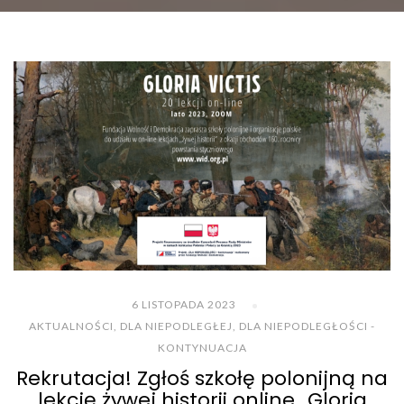
6 LISTOPADA 2023
AKTUALNOŚCI
,
DLA NIEPODLEGŁEJ
,
DLA NIEPODLEGŁOŚCI -
KONTYNUACJA
Rekrutacja! Zgłoś szkołę polonijną na
lekcję żywej historii online „Gloria