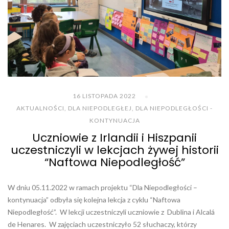
16 LISTOPADA 2022
AKTUALNOŚCI
,
DLA NIEPODLEGŁEJ
,
DLA NIEPODLEGŁOŚCI -
KONTYNUACJA
Uczniowie z Irlandii i Hiszpanii
uczestniczyli w lekcjach żywej historii
“Naftowa Niepodległość”
W dniu 05.11.2022 w ramach projektu “Dla Niepodległości –
kontynuacja” odbyła się kolejna lekcja z cyklu “Naftowa
Niepodległość”. W lekcji uczestniczyli uczniowie z Dublina i Alcalá
de Henares. W zajęciach uczestniczyło 52 słuchaczy, którzy