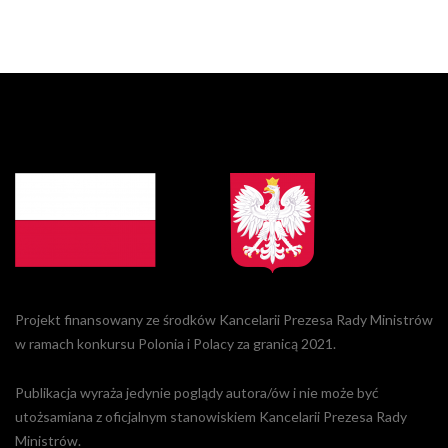
Projekt finansowany ze środków Kancelarii Prezesa Rady Ministrów
w ramach konkursu Polonia i Polacy za granicą 2021.
Publikacja wyraża jedynie poglądy autora/ów i nie może być
utożsamiana z oficjalnym stanowiskiem Kancelarii Prezesa Rady
Ministrów.