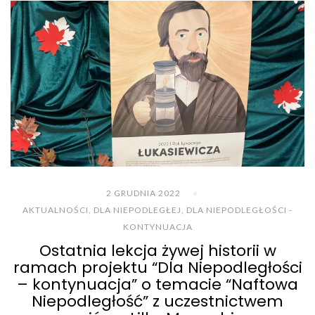
2 GRUDNIA 2022
AKTUALNOŚCI
,
DLA NIEPODLEGŁEJ
,
DLA NIEPODLEGŁOŚCI -
KONTYNUACJA
Ostatnia lekcja żywej historii w
ramach projektu “Dla Niepodległości
– kontynuacja” o temacie “Naftowa
Niepodległość” z uczestnictwem