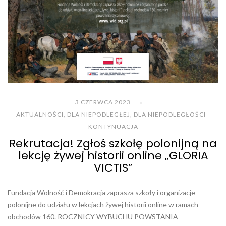
3 CZERWCA 2023
AKTUALNOŚCI
,
DLA NIEPODLEGŁEJ
,
DLA NIEPODLEGŁOŚCI -
KONTYNUACJA
Rekrutacja! Zgłoś szkołę polonijną na
lekcję żywej historii online „GLORIA
VICTIS”
Fundacja Wolność i Demokracja zaprasza szkoły i organizacje
polonijne do udziału w lekcjach żywej historii online w ramach
obchodów 160. ROCZNICY WYBUCHU POWSTANIA