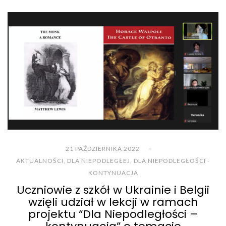
21 PAŹDZIERNIKA 2022
AKTUALNOŚCI
,
DLA NIEPODLEGŁEJ
,
DLA NIEPODLEGŁOŚCI -
KONTYNUACJA
Uczniowie z szkół w Ukrainie i Belgii
wzięli udział w lekcji w ramach
projektu “Dla Niepodległości –