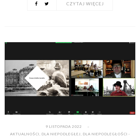
CZYTAJ WIĘCEJ
9 LISTOPADA 2022
AKTUALNOŚCI
,
DLA NIEPODLEGŁEJ
,
DLA NIEPODLEGŁOŚCI -