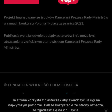
Projekt finansowany ze środków Kancelarii Prezesa Rady Ministrów
w ramach konkursu Polonia i Polacy za granicą 2021.
Publikacja wyraża jedynie poglądy autora/ów i nie może być
utożsamiana z oficjalnym stanowiskiem Kancelarii Prezesa Rady
Ministrów.
© FUNDACJA WOLNOŚĆ I DEMOKRACJA
KONTAKT
|
POLITYKA PRYWATNOŚCI
|
DANE OSOBOWE
Ta strona korzysta z ciasteczek aby świadczyć usługi na
|
REGULAMIN STRONY
najwyższym poziomie. Dalsze korzystanie ze strony oznacza,
że zgadzasz się na ich użycie.