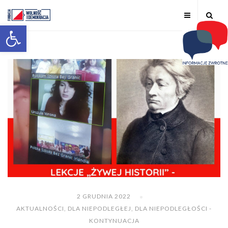
Otwórz pasek narzędzi
2 GRUDNIA 2022
AKTUALNOŚCI
,
DLA NIEPODLEGŁEJ
,
DLA NIEPODLEGŁOŚCI -
KONTYNUACJA