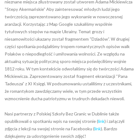
nieznane miejsca zilustrowany został utworem Adama Mickiewicza
“Stepy Akermańskie” Aby zainteresować młodych ludzi jego
twórczością zaprezentowano jego wykonanie w nowoczesnej
aranżacji. Korzystając z Map Google szukaliśmy wspólnie
tytułowych stepów na mapie Ukrainy. Temat grozy i
niesamowitości ukazany został fragmentem “Dziadów”. W drugiej
części spotkania podążaliśmy tropem romantycznych opisów walk
Polaków o niepodległość i umiłowania wolności. Ze względu na
aktualną sytuację polityczną sporo miejsca poświęciliśmy wojnie
1812 roku. W tym kontekście odwołaliśmy się do twórczości Adama
Mickiewicza. Zaprezentowany został fragment ekranizacji “Pana
Tadeusza” z XI Księgi. W podsumowaniu ustaliliśmy z uczestnikami,
że romantykom zawdzięczamy wiele, w tym przede wszystkim
wzmocnienie ducha patriotyzmu w trudnych dekadach niewoli.
Nasi partnerzy z Polskiej Szkoły Bez Granic w Dublinie także
opublikowali o spotkaniu wpis na swojej stronie (
link
) i załączyli
zdjęcia z lekcji na swojej stronie na Facebooku (
link
). Bardzo
dziękujemy za udostępnienie swoich zdjęć!