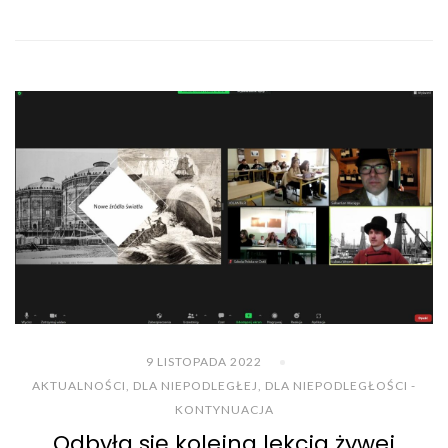
9 LISTOPADA 2022
AKTUALNOŚCI
,
DLA NIEPODLEGŁEJ
,
DLA NIEPODLEGŁOŚCI -
KONTYNUACJA
Odbyła się kolejna lekcja żywej