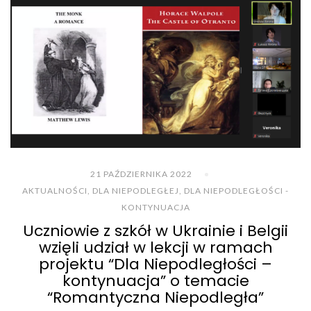
21 PAŹDZIERNIKA 2022
AKTUALNOŚCI
,
DLA NIEPODLEGŁEJ
,
DLA NIEPODLEGŁOŚCI -
KONTYNUACJA
Uczniowie z szkół w Ukrainie i Belgii
wzięli udział w lekcji w ramach
projektu “Dla Niepodległości –
kontynuacja” o temacie
“Romantyczna Niepodległa”