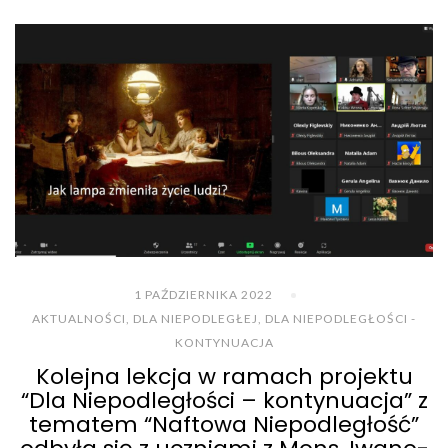
1 PAŹDZIERNIKA 2022
AKTUALNOŚCI
,
DLA NIEPODLEGŁEJ
,
DLA NIEPODLEGŁOŚCI -
KONTYNUACJA
Kolejna lekcja w ramach projektu
“Dla Niepodległości – kontynuacja” z
tematem “Naftowa Niepodległość”