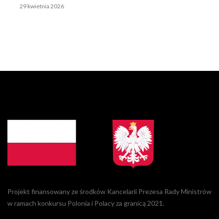
29 kwietnia 2026
Projekt finansowany ze środków Kancelarii Prezesa Rady Ministrów
w ramach konkursu Polonia i Polacy za granicą 2021.