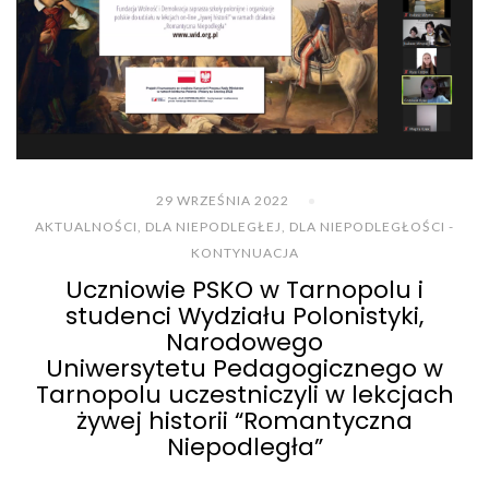
29 WRZEŚNIA 2022
AKTUALNOŚCI
,
DLA NIEPODLEGŁEJ
,
DLA NIEPODLEGŁOŚCI -
KONTYNUACJA
Uczniowie PSKO w Tarnopolu i
studenci Wydziału Polonistyki,
Narodowego
Uniwersytetu Pedagogicznego w
Tarnopolu uczestniczyli w lekcjach
żywej historii “Romantyczna
Niepodległa”