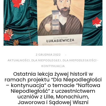
2 GRUDNIA 2022
AKTUALNOŚCI
,
DLA NIEPODLEGŁEJ
,
DLA NIEPODLEGŁOŚCI -
KONTYNUACJA
Ostatnia lekcja żywej historii w
ramach projektu “Dla Niepodległości
– kontynuacja” o temacie “Naftowa
Niepodległość” z uczestnictwem
uczniów z Lille, Monachium,
Jaworowa i Sądowej Wiszni