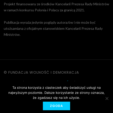
Projekt finansowany ze środków Kancelarii Prezesa Rady Ministrów
w ramach konkursu Polonia i Polacy za granicą 2021.
Publikacja wyraża jedynie poglądy autora/ów i nie może być
utożsamiana z oficjalnym stanowiskiem Kancelarii Prezesa Rady
Ministrów.
© FUNDACJA WOLNOŚĆ I DEMOKRACJA
KONTAKT
|
POLITYKA PRYWATNOŚCI
|
DANE OSOBOWE
Ta strona korzysta z ciasteczek aby świadczyć usługi na
|
REGULAMIN STRONY
najwyższym poziomie. Dalsze korzystanie ze strony oznacza,
że zgadzasz się na ich użycie.
ZGODA