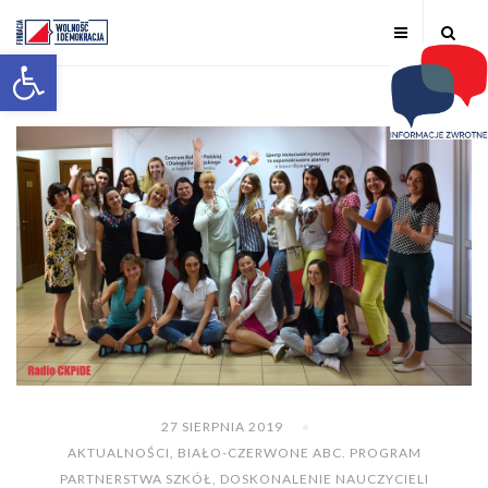
Otwórz pasek narzędzi
27 SIERPNIA 2019
AKTUALNOŚCI
,
BIAŁO-CZERWONE ABC. PROGRAM
PARTNERSTWA SZKÓŁ
,
DOSKONALENIE NAUCZYCIELI