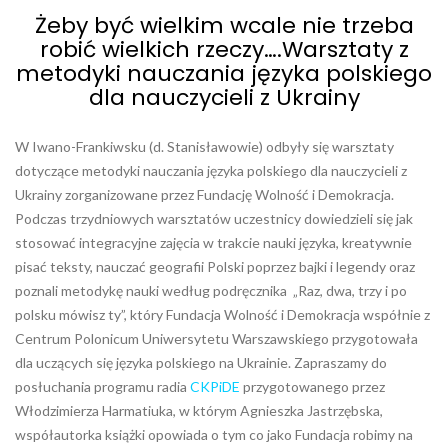
Żeby być wielkim wcale nie trzeba
robić wielkich rzeczy….Warsztaty z
metodyki nauczania języka polskiego
dla nauczycieli z Ukrainy
W Iwano-Frankiwsku (d. Stanisławowie) odbyły się warsztaty
dotyczące metodyki nauczania języka polskiego dla nauczycieli z
Ukrainy zorganizowane przez Fundację Wolność i Demokracja.
Podczas trzydniowych warsztatów uczestnicy dowiedzieli się jak
stosować integracyjne zajęcia w trakcie nauki języka, kreatywnie
pisać teksty, nauczać geografii Polski poprzez bajki i legendy oraz
poznali metodykę nauki według podręcznika „Raz, dwa, trzy i po
polsku mówisz ty”, który Fundacja Wolność i Demokracja współnie z
Centrum Polonicum Uniwersytetu Warszawskiego przygotowała
dla uczących się języka polskiego na Ukrainie. Zapraszamy do
posłuchania programu radia
CKPiDE
przygotowanego przez
Włodzimierza Harmatiuka, w którym Agnieszka Jastrzębska,
współautorka książki opowiada o tym co jako Fundacja robimy na