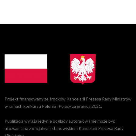
Projekt finansowany ze środków Kancelarii Prezesa Rady Ministrów
w ramach konkursu Polonia i Polacy za granicą 2021.
Publikacja wyraża jedynie poglądy autora/ów i nie może być
utożsamiana z oficjalnym stanowiskiem Kancelarii Prezesa Rady
Ministrów.