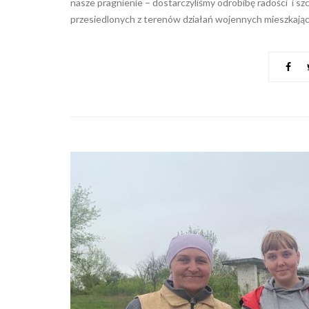
nasze pragnienie – dostarczyliśmy odrobibę radości i szc
przesiedlonych z terenów działań wojennych mieszkający