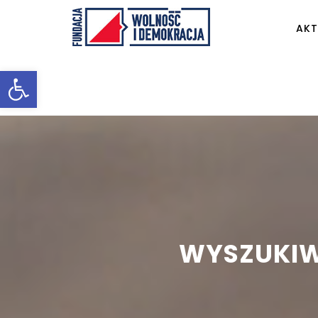
AKT
Otwórz pasek narzędzi
WYSZUKIW