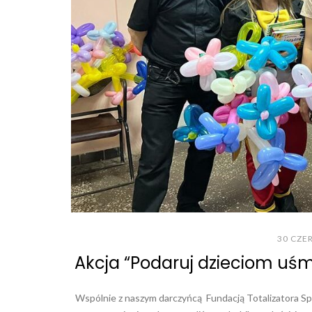
30 CZE
Akcja “Podaruj dzieciom uś
Wspólnie z naszym darczyńcą Fundacją Totalizatora Spo