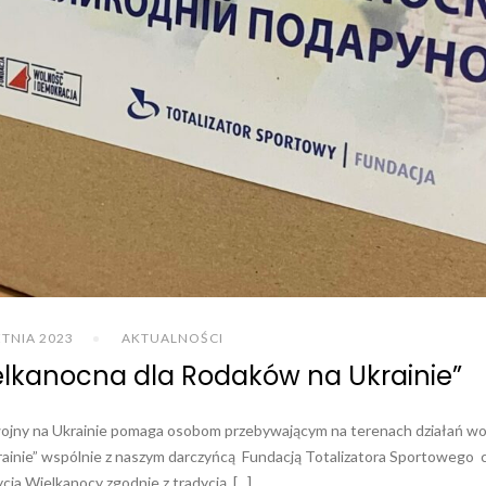
ETNIA 2023
AKTUALNOŚCI
elkanocna dla Rodaków na Ukrainie”
ojny na Ukrainie pomaga osobom przebywającym na terenach działań wo
rainie” wspólnie z naszym darczyńcą Fundacją Totalizatora Sportowego
 Wielkanocy zgodnie z tradycją. [...]