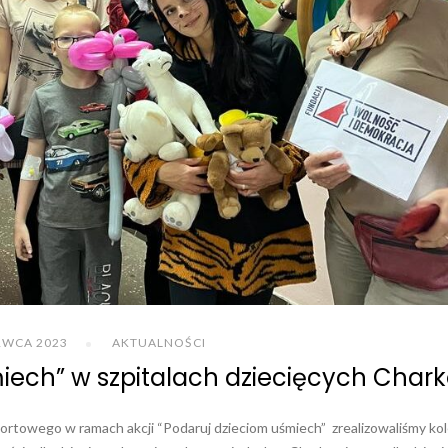
RWCA 2023
AKTUALNOŚCI
miech” w szpitalach dziecięcych Char
rtowego w ramach akcji “Podaruj dzieciom uśmiech” zrealizowaliśmy kol