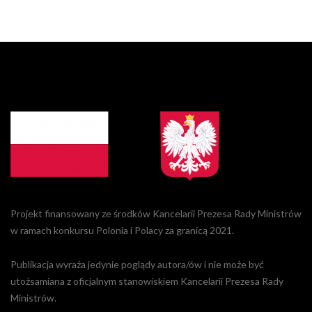
Projekt finansowany ze środków Kancelarii Prezesa Rady Ministrów
w ramach konkursu Polonia i Polacy za granicą 2021.
Publikacja wyraża jedynie poglądy autora/ów i nie może być
utożsamiana z oficjalnym stanowiskiem Kancelarii Prezesa Rady
Ministrów.