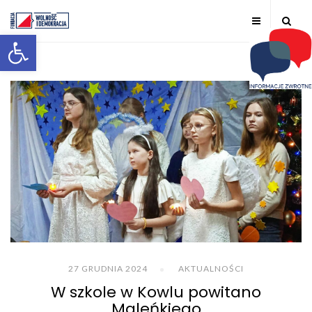
Otwórz pasek narzędzi
27 GRUDNIA 2024
AKTUALNOŚCI
W szkole w Kowlu powitano
Maleńkiego