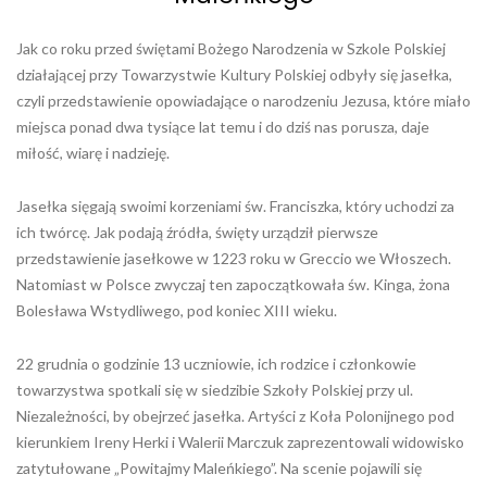
Jak co roku przed świętami Bożego Narodzenia w Szkole Polskiej
działającej przy Towarzystwie Kultury Polskiej odbyły się jasełka,
czyli przedstawienie opowiadające o narodzeniu Jezusa, które miało
miejsca ponad dwa tysiące lat temu i do dziś nas porusza, daje
miłość, wiarę i nadzieję.
Jasełka sięgają swoimi korzeniami św. Franciszka, który uchodzi za
ich twórcę. Jak podają źródła, święty urządził pierwsze
przedstawienie jasełkowe w 1223 roku w Greccio we Włoszech.
Natomiast w Polsce zwyczaj ten zapoczątkowała św. Kinga, żona
Bolesława Wstydliwego, pod koniec XIII wieku.
22 grudnia o godzinie 13 uczniowie, ich rodzice i członkowie
towarzystwa spotkali się w siedzibie Szkoły Polskiej przy ul.
Niezależności, by obejrzeć jasełka. Artyści z Koła Polonijnego pod
kierunkiem Ireny Herki i Walerii Marczuk zaprezentowali widowisko
zatytułowane „Powitajmy Maleńkiego”. Na scenie pojawili się