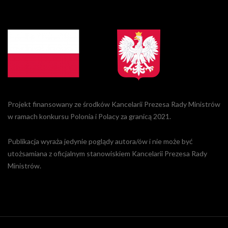
Projekt finansowany ze środków Kancelarii Prezesa Rady Ministrów
w ramach konkursu Polonia i Polacy za granicą 2021.
Publikacja wyraża jedynie poglądy autora/ów i nie może być
utożsamiana z oficjalnym stanowiskiem Kancelarii Prezesa Rady
Ministrów.