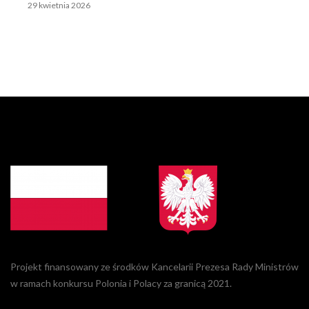
29 kwietnia 2026
Projekt finansowany ze środków Kancelarii Prezesa Rady Ministrów
w ramach konkursu Polonia i Polacy za granicą 2021.