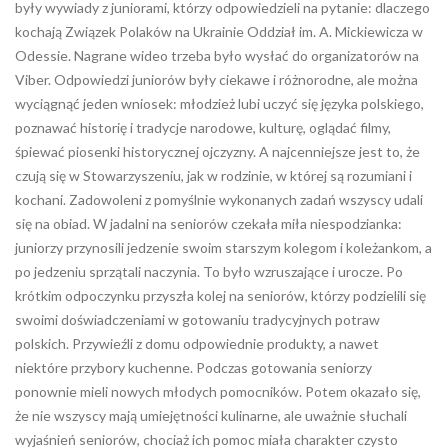
były wywiady z juniorami, którzy odpowiedzieli na pytanie: dlaczego
kochają Związek Polaków na Ukrainie Oddział im. A. Mickiewicza w
Odessie. Nagrane wideo trzeba było wysłać do organizatorów na
Viber. Odpowiedzi juniorów były ciekawe i różnorodne, ale można
wyciągnąć jeden wniosek: młodzież lubi uczyć się języka polskiego,
poznawać historię i tradycje narodowe, kulturę, oglądać filmy,
śpiewać piosenki historycznej ojczyzny. A najcenniejsze jest to, że
czują się w Stowarzyszeniu, jak w rodzinie, w której są rozumiani i
kochani. Zadowoleni z pomyślnie wykonanych zadań wszyscy udali
się na obiad. W jadalni na seniorów czekała miła niespodzianka:
juniorzy przynosili jedzenie swoim starszym kolegom i koleżankom, a
po jedzeniu sprzątali naczynia. To było wzruszające i urocze. Po
krótkim odpoczynku przyszła kolej na seniorów, którzy podzielili się
swoimi doświadczeniami w gotowaniu tradycyjnych potraw
polskich. Przywieźli z domu odpowiednie produkty, a nawet
niektóre przybory kuchenne. Podczas gotowania seniorzy
ponownie mieli nowych młodych pomocników. Potem okazało się,
że nie wszyscy mają umiejętności kulinarne, ale uważnie słuchali
wyjaśnień seniorów, chociaż ich pomoc miała charakter czysto