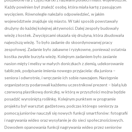
Każdy powinien był znaleźć osobę, która miała kartę z pasującym
wycięciem. Równolegle należało odpowiedzieć, w jakim
województwie znajduje się miasto. W taki sposób powstawały
drużyny do każdej kolejnej aktywności. Dalej zespoły budowały
wieżę z kostek. Zwycięzcami okazała się drużyna, która zbudowała
najwyższą wieżę. To było zadanie do skoordynowanej pracy
zespołowej. Zadanie było zabawne i ryzykowne, ponieważ ostatnia
kostka zwykle burzyła wieżę. Kolejnym zadaniem było zasianie
nasion mięty i melisy w małych doniczkach z ziemią, udekorowanie
tabliczek, podpisanie imienia nowego przyjaciela: dla juniora –
seniora i odwrotnie, i wręczanie ich sobie nawzajem. Następnie
organizatorzy podarowali każdemu uczestnikowi prezent – białą lub
czerwoną plastikową doniczkę, w którą w przyszłości można będzie
posadzić wyrośniętą roślinkę. Kolejnym punktem w programie
projektu był warsztat gadżetowy, podczas którego seniorzy za
pomocą juniorów nauczyli się nowych funkcji smartfonów: fotografii
i nagrywania wideo oraz wysyłanie je do sieci społecznościowych.
Dowodem opanowania funkcji nagrywania wideo przez seniorów