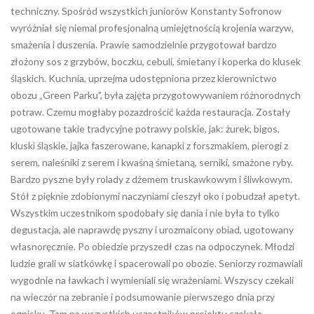
techniczny. Spośród wszystkich juniorów Konstanty Sofronow
wyróżniał się niemal profesjonalną umiejętnością krojenia warzyw,
smażenia i duszenia. Prawie samodzielnie przygotował bardzo
złożony sos z grzybów, boczku, cebuli, śmietany i koperka do klusek
śląskich. Kuchnia, uprzejma udostępniona przez kierownictwo
obozu „Green Parku”, była zajęta przygotowywaniem różnorodnych
potraw. Czemu mogłaby pozazdrościć każda restauracja. Zostały
ugotowane takie tradycyjne potrawy polskie, jak: żurek, bigos,
kluski śląskie, jajka faszerowane, kanapki z forszmakiem, pierogi z
serem, naleśniki z serem i kwaśną śmietaną, serniki, smażone ryby.
Bardzo pyszne były rolady z dżemem truskawkowym i śliwkowym.
Stół z pięknie zdobionymi naczyniami cieszył oko i pobudzał apetyt.
Wszystkim uczestnikom spodobały się dania i nie była to tylko
degustacja, ale naprawdę pyszny i urozmaicony obiad, ugotowany
własnoręcznie. Po obiedzie przyszedł czas na odpoczynek. Młodzi
ludzie grali w siatkówkę i spacerowali po obozie. Seniorzy rozmawiali
wygodnie na ławkach i wymieniali się wrażeniami. Wszyscy czekali
na wieczór na zebranie i podsumowanie pierwszego dnia przy
ognisku. Tam na wszystkich uczestników projektu czekała