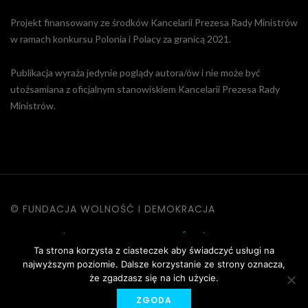
Projekt finansowany ze środków Kancelarii Prezesa Rady Ministrów
w ramach konkursu Polonia i Polacy za granicą 2021.
Publikacja wyraża jedynie poglądy autora/ów i nie może być
utożsamiana z oficjalnym stanowiskiem Kancelarii Prezesa Rady
Ministrów.
© FUNDACJA WOLNOŚĆ I DEMOKRACJA
KONTAKT
|
POLITYKA PRYWATNOŚCI
|
DANE OSOBOWE
Ta strona korzysta z ciasteczek aby świadczyć usługi na
|
REGULAMIN STRONY
najwyższym poziomie. Dalsze korzystanie ze strony oznacza,
że zgadzasz się na ich użycie.
ZGODA