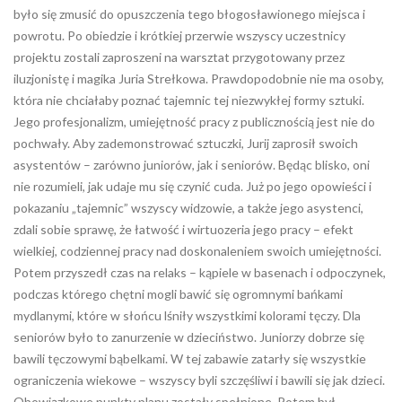
było się zmusić do opuszczenia tego błogosławionego miejsca i
powrotu. Po obiedzie i krótkiej przerwie wszyscy uczestnicy
projektu zostali zaproszeni na warsztat przygotowany przez
iluzjonistę i magika Juria Strełkowa. Prawdopodobnie nie ma osoby,
która nie chciałaby poznać tajemnic tej niezwykłej formy sztuki.
Jego profesjonalizm, umiejętność pracy z publicznością jest nie do
pochwały. Aby zademonstrować sztuczki, Jurij zaprosił swoich
asystentów – zarówno juniorów, jak i seniorów. Będąc blisko, oni
nie rozumieli, jak udaje mu się czynić cuda. Już po jego opowieści i
pokazaniu „tajemnic” wszyscy widzowie, a także jego asystenci,
zdali sobie sprawę, że łatwość i wirtuozeria jego pracy – efekt
wielkiej, codziennej pracy nad doskonaleniem swoich umiejętności.
Potem przyszedł czas na relaks – kąpiele w basenach i odpoczynek,
podczas którego chętni mogli bawić się ogromnymi bańkami
mydlanymi, które w słońcu lśniły wszystkimi kolorami tęczy. Dla
seniorów było to zanurzenie w dzieciństwo. Juniorzy dobrze się
bawili tęczowymi bąbelkami. W tej zabawie zatarły się wszystkie
ograniczenia wiekowe – wszyscy byli szczęśliwi i bawili się jak dzieci.
Obowiązkowe punkty planu zostały spełnione. Potem był