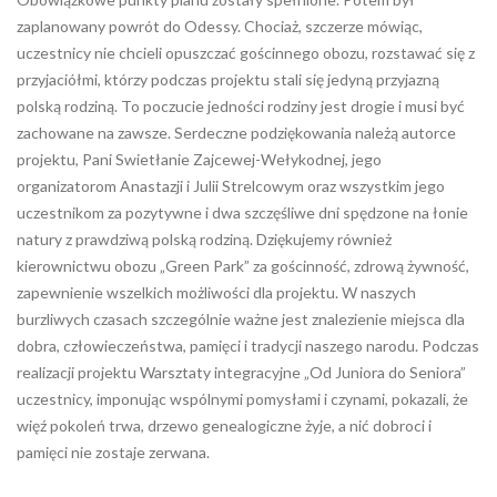
zaplanowany powrót do Odessy. Chociaż, szczerze mówiąc,
uczestnicy nie chcieli opuszczać gościnnego obozu, rozstawać się z
przyjaciółmi, którzy podczas projektu stali się jedyną przyjazną
polską rodziną. To poczucie jedności rodziny jest drogie i musi być
zachowane na zawsze. Serdeczne podziękowania należą autorce
projektu, Pani Swietłanie Zajcewej-Wełykodnej, jego
organizatorom Anastazji i Julii Strelcowym oraz wszystkim jego
uczestnikom za pozytywne i dwa szczęśliwe dni spędzone na łonie
natury z prawdziwą polską rodziną. Dziękujemy również
kierownictwu obozu „Green Park” za gościnność, zdrową żywność,
zapewnienie wszelkich możliwości dla projektu. W naszych
burzliwych czasach szczególnie ważne jest znalezienie miejsca dla
dobra, człowieczeństwa, pamięci i tradycji naszego narodu. Podczas
realizacji projektu Warsztaty integracyjne „Od Juniora do Seniora”
uczestnicy, imponując wspólnymi pomysłami i czynami, pokazali, że
więź pokoleń trwa, drzewo genealogiczne żyje, a nić dobroci i
pamięci nie zostaje zerwana.