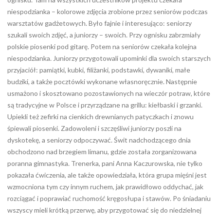
niespodzianka – kolorowe zdjęcia zrobione przez seniorów podczas
warsztatów gadżetowych. Było fajnie i interesująco: seniorzy
szukali swoich zdjęć, a juniorzy – swoich. Przy ognisku zabrzmiały
polskie piosenki pod gitarę. Potem na seniorów czekała kolejna
niespodzianka. Juniorzy przygotowali upominki dla swoich starszych
przyjaciół: pamiątki, kubki, filiżanki, podstawki, dywaniki, małe
budziki, a także pocztówki wykonane własnoręcznie. Następnie
usmażono i skosztowano pozostawionych na wieczór potraw, które
są tradycyjne w Polsce i przyrządzane na grillu: kiełbaski i grzanki.
Upiekli też zefirki na cienkich drewnianych patyczkach i znowu
śpiewali piosenki. Zadowoleni i szczęśliwi juniorzy poszli na
dyskotekę, a seniorzy odpoczywać. Świt nadchodzącego dnia
obchodzono nad brzegiem limanu, gdzie została zorganizowana
poranna gimnastyka. Trenerka, pani Anna Kaczurowska, nie tylko
pokazała ćwiczenia, ale także opowiedziała, która grupa mięśni jest
wzmocniona tym czy innym ruchem, jak prawidłowo oddychać, jak
rozciągać i poprawiać ruchomość kręgosłupa i stawów. Po śniadaniu
wszyscy mieli krótką przerwę, aby przygotować się do niedzielnej