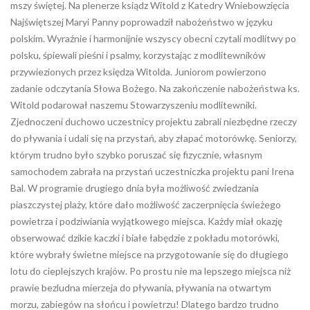
mszy świętej. Na plenerze ksiądz Witold z Katedry Wniebowzięcia
Najświętszej Maryi Panny poprowadził nabożeństwo w języku
polskim. Wyraźnie i harmonijnie wszyscy obecni czytali modlitwy po
polsku, śpiewali pieśni i psalmy, korzystając z modlitewników
przywiezionych przez księdza Witolda. Juniorom powierzono
zadanie odczytania Słowa Bożego. Na zakończenie nabożeństwa ks.
Witold podarował naszemu Stowarzyszeniu modlitewniki.
Zjednoczeni duchowo uczestnicy projektu zabrali niezbędne rzeczy
do pływania i udali się na przystań, aby złapać motorówkę. Seniorzy,
którym trudno było szybko poruszać się fizycznie, własnym
samochodem zabrała na przystań uczestniczka projektu pani Irena
Bal. W programie drugiego dnia była możliwość zwiedzania
piaszczystej plaży, które dało możliwość zaczerpnięcia świeżego
powietrza i podziwiania wyjątkowego miejsca. Każdy miał okazję
obserwować dzikie kaczki i białe łabędzie z pokładu motorówki,
które wybrały świetne miejsce na przygotowanie się do długiego
lotu do cieplejszych krajów. Po prostu nie ma lepszego miejsca niż
prawie bezludna mierzeja do pływania, pływania na otwartym
morzu, zabiegów na słońcu i powietrzu! Dlatego bardzo trudno