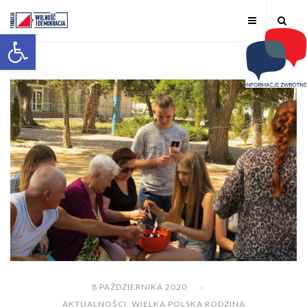
Otwórz pasek narzędzi
8 PAŹDZIERNIKA 2020
AKTUALNOŚCI
,
WIELKA POLSKA RODZINA