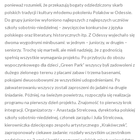
ponieważ rozumieli, że przekazują bogaty odziedziczony skarb
polskich tradycji i kultury młodemu pokoleniu Polaków w Odessie.
Do grupy juniorów wyłoniono najlepszych z najlepszych uczniów
szkoły sobotnio-niedzielnej – zwycięzców konkursów z języka
polskiego oraz literatury, historycznych itp. Z Odessy wyjechało się
dwoma wygodnymi minibusami: w jednym – juniorzy, w drugim –
seniorzy. Trochę się martwili, ale mieli nadzieję, że z godnością
spełnią wszystkie wymagania projektu. Po przybyciu do obozu
wypoczynkowego dla dzieci „Green Park” wszyscy byli zadowoleni z
dużego zielonego terenu z placami zabaw i trzema basenami,
pokojami dwuosobowymi ze wszystkimi udogodnieniami. Po
zakwaterowaniu wszyscy zostali zaproszeni do jadalni na drugie
śniadanie. Później, na świeżym powietrzu, rozpoczęła się realizacja
programu na pierwszy dzień projektu. Znajomość to pierwszy krok
integracji. Organizatorzy – Anastazja Strelcowa, dyrektorka polskiej
szkoły sobotnio-niedzielnej, członek zarządu i Julia Strelcowa,
kierowniczka dziecięcego zespołu artystycznego „Krakówczek”,
zaproponowały ciekawe zadanie: rozdały wszystkim uczestnikom
podzielone na 2 części kartki z nazwami polskich miast województw.