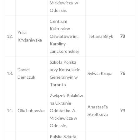
Mickiewicza w
Odessie.
Centrum
Kulturalno-
Yulia
12.
Oświatowe im.
Tetiana Biłyk
78
Kryżaniwska
Karoliny
Lanckorońskiej
Szkoła Polska
Daniel
przy Konsulacie
13.
Sylwia Krupa
76
Demczuk
Generalnym w
Toronto
Związek Polaków
na Ukrainie
Anastasiia
14.
Olia Luhovska
Oddział im. A.
74
Streltsova
Mickiewicza w
Odessie,
Polska Szkoła