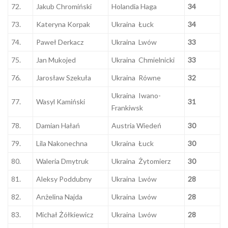
72.
Jakub Chromiński
Holandia Haga
34
73.
Kateryna Korpak
Ukraina Łuck
34
74.
Paweł Derkacz
Ukraina Lwów
33
75.
Jan Mukojed
Ukraina Chmielnicki
33
76.
Jarosław Szekuła
Ukraina Równe
32
Ukraina Iwano-
77.
Wasyl Kamiński
31
Frankiwsk
78.
Damian Hałań
Austria Wiedeń
30
79.
Lila Nakonechna
Ukraina Łuck
30
80.
Waleria Dmytruk
Ukraina Żytomierz
30
81.
Aleksy Poddubny
Ukraina Lwów
28
82.
Anżelina Najda
Ukraina Lwów
28
83.
Michał Żółkiewicz
Ukraina Lwów
28