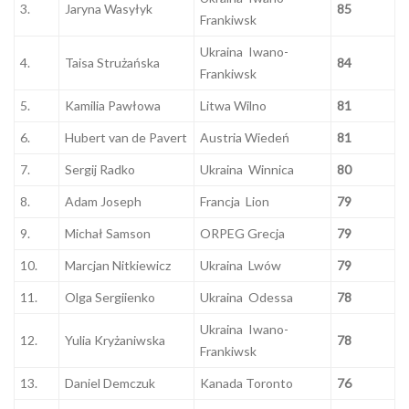
3.
Jaryna Wasyłyk
85
Frankiwsk
Ukraina Iwano-
4.
Taisa Strużańska
84
Frankiwsk
5.
Kamilia Pawłowa
Litwa Wilno
81
6.
Hubert van de Pavert
Austria Wiedeń
81
7.
Sergij Radko
Ukraina Winnica
80
8.
Adam Joseph
Francja Lion
79
9.
Michał Samson
ORPEG Grecja
79
10.
Marcjan Nitkiewicz
Ukraina Lwów
79
11.
Olga Sergiienko
Ukraina Odessa
78
Ukraina Iwano-
12.
Yulia Kryżaniwska
78
Frankiwsk
13.
Daniel Demczuk
Kanada Toronto
76