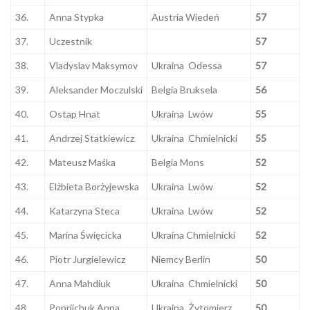
36.
Anna Stypka
Austria Wiedeń
57
37.
Uczestnik
57
38.
Vladyslav Maksymov
Ukraina Odessa
57
39.
Aleksander Moczulski
Belgia Bruksela
56
40.
Ostap Hnat
Ukraina Lwów
55
41.
Andrzej Statkiewicz
Ukraina Chmielnicki
55
42.
Mateusz Maśka
Belgia Mons
52
43.
Elżbieta Borżyjewska
Ukraina Lwów
52
44.
Katarzyna Steca
Ukraina Lwów
52
45.
Marina Święcicka
Ukraina Chmielnicki
52
46.
Piotr Jurgielewicz
Niemcy Berlin
50
47.
Anna Mahdiuk
Ukraina Chmielnicki
50
48.
Popriichuk Anna
Ukraina Żytomierz
50