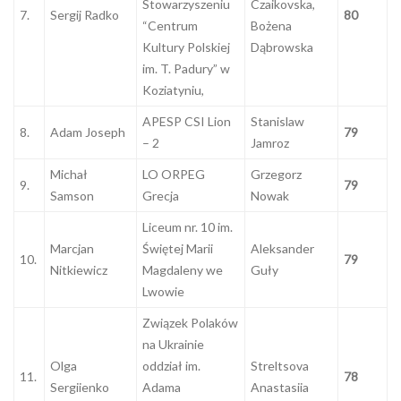
Stowarzyszeniu
Czaikovska,
7.
Sergij Radko
80
“Centrum
Bożena
Kultury Polskiej
Dąbrowska
im. T. Padury” w
Koziatyniu,
APESP CSI Lion
Stanislaw
8.
Adam Joseph
79
– 2
Jamroz
Michał
LO ORPEG
Grzegorz
9.
79
Samson
Grecja
Nowak
Liceum nr. 10 im.
Marcjan
Świętej Marii
Aleksander
10.
79
Nitkiewicz
Magdaleny we
Guły
Lwowie
Związek Polaków
na Ukrainie
Olga
oddział im.
Streltsova
11.
78
Sergiienko
Adama
Anastasiia