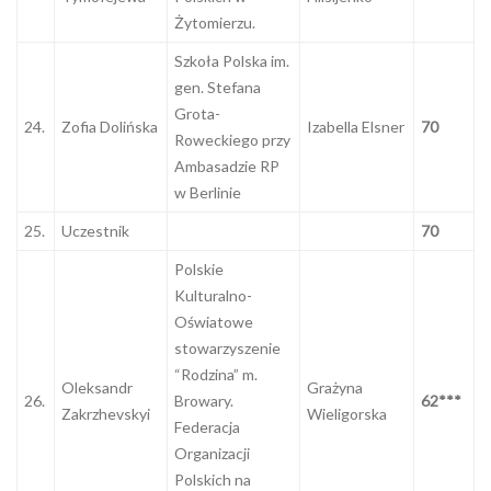
Żytomierzu.
Szkoła Polska im.
gen. Stefana
Grota-
24.
Zofia Dolińska
Izabella Elsner
70
Roweckiego przy
Ambasadzie RP
w Berlinie
25.
Uczestnik
70
Polskie
Kulturalno-
Oświatowe
stowarzyszenie
“Rodzina” m.
Oleksandr
Grażyna
26.
Browary.
62***
Zakrzhevskyi
Wieligorska
Federacja
Organizacji
Polskich na