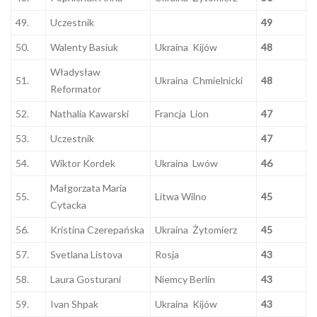
49.
Uczestnik
49
50.
Walenty Basiuk
Ukraina Kijów
48
Władysław
51.
Ukraina Chmielnicki
48
Reformator
52.
Nathalia Kawarski
Francja Lion
47
53.
Uczestnik
47
54.
Wiktor Kordek
Ukraina Lwów
46
Małgorzata Maria
55.
Litwa Wilno
45
Cytacka
56.
Kristina Czerepańska
Ukraina Żytomierz
45
57.
Svetlana Listova
Rosja
43
58.
Laura Gosturani
Niemcy Berlin
43
59.
Ivan Shpak
Ukraina Kijów
43