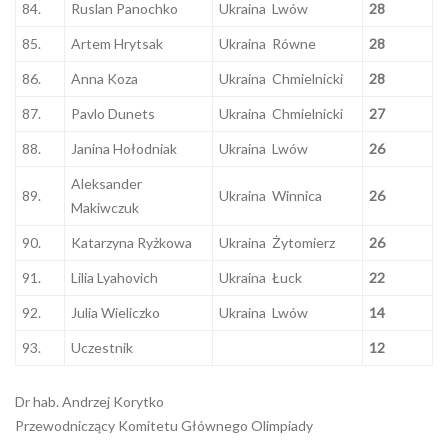
84.
Ruslan Panochko
Ukraina Lwów
28
85.
Artem Hrytsak
Ukraina Równe
28
86.
Anna Koza
Ukraina Chmielnicki
28
87.
Pavlo Dunets
Ukraina Chmielnicki
27
88.
Janina Hołodniak
Ukraina Lwów
26
Aleksander
89.
Ukraina Winnica
26
Makiwczuk
90.
Katarzyna Ryżkowa
Ukraina Żytomierz
26
91.
Lilia Lyahovich
Ukraina Łuck
22
92.
Julia Wieliczko
Ukraina Lwów
14
93.
Uczestnik
12
Dr hab. Andrzej Korytko
Przewodniczący Komitetu Głównego Olimpiady