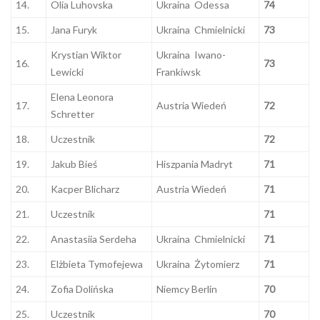
14.
Olia Luhovska
Ukraina Odessa
74
15.
Jana Furyk
Ukraina Chmielnicki
73
Krystian Wiktor
Ukraina Iwano-
16.
73
Lewicki
Frankiwsk
Elena Leonora
17.
Austria Wiedeń
72
Schretter
18.
Uczestnik
72
19.
Jakub Bieś
Hiszpania Madryt
71
20.
Kacper Blicharz
Austria Wiedeń
71
21.
Uczestnik
71
22.
Anastasiia Serdeha
Ukraina Chmielnicki
71
23.
Elżbieta Tymofejewa
Ukraina Żytomierz
71
24.
Zofia Dolińska
Niemcy Berlin
70
25.
Uczestnik
70