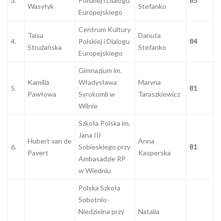
3.
Polskiej i Dialogu
85
Wasyłyk
Stefanko
Europejskiego
Centrum Kultury
Taisa
Danuta
4.
Polskiej i Dialogu
84
Strużańska
Stefanko
Europejskiego
Gimnazjum im.
Kamilia
Władysława
Maryna
5.
81
Pawłowa
Syrokomli w
Taraszkiewicz
Wilnie
Szkoła Polska im.
Jana III
Hubert van de
Anna
6.
Sobieskiego przy
81
Pavert
Kasperska
Ambasadzie RP
w Wiedniu
Polska Szkoła
Sobotnio-
Niedzielna przy
Natalia