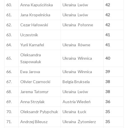
60.
Anna Kapuścińska
Ukraina Lwów
42
61.
Jana Kropelnicka
Ukraina Lwów
42
62.
Cezar Hałowski
Ukraina Połonne
42
63.
Uczestnik
41
64.
Yurii Karnafel
Ukraina Równe
41
Oleksandra
65.
Ukraina Winnica
40
Szapowaluk
66.
Ewa Jarova
Ukraina Winnica
39
67.
Olivier Czarnocki
Belgia Bruksela
38
68.
Jarema Tatomyr
Ukraina Lwów
38
69.
Anna Strzylak
Austria Wiedeń
36
70.
Oleksandr Pylypchuk
Ukraina Łuck
35
71.
Andrzej Bileusz
Ukraina Żytomierz
35