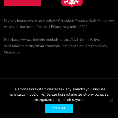
Projekt finansowany ze środków Kancelarii Prezesa Rady Ministrów
w ramach konkursu Polonia i Polacy za granicą 2021.
Publikacja wyraża jedynie poglądy autora/ów i nie może być
utożsamiana z oficjalnym stanowiskiem Kancelarii Prezesa Rady
Ministrów.
Ta strona korzysta z ciasteczek aby świadczyć usługi na
© FUNDACJA WOLNOŚĆ I DEMOKRACJA
najwyższym poziomie. Dalsze korzystanie ze strony oznacza,
że zgadzasz się na ich użycie.
KONTAKT
|
POLITYKA PRYWATNOŚCI
|
DANE OSOBOWE
ZGODA
|
REGULAMIN STRONY