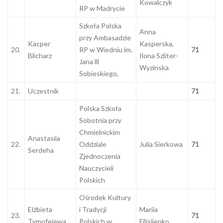
Kowalczyk
RP w Madrycie
Szkoła Polska
Anna
przy Ambasadzie
Kacper
Kasperska,
20.
RP w Wiedniu im.
71
Blicharz
Ilona Szliter-
Jana lll
Wyzinska
Sobieskiego,
21.
Uczestnik
71
Polska Szkoła
Sobotnia przy
Chmielnickim
Anastasiia
22.
Oddziale
Julia Sierkowa
71
Serdeha
Zjednoczenia
Nauczycieli
Polskich
Ośrodek Kultury
Elżbieta
i Tradycji
Mariia
23.
71
Tymofejewa
Polskich w
Filisijenko