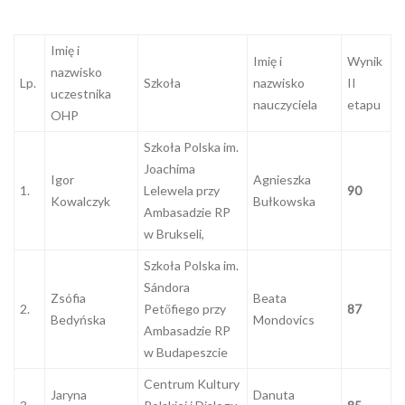
Imię i
Imię i
Wynik
nazwisko
Lp.
Szkoła
nazwisko
II
uczestnika
nauczyciela
etapu
OHP
Szkoła Polska im.
Joachima
Igor
Agnieszka
1.
Lelewela przy
90
Kowalczyk
Bułkowska
Ambasadzie RP
w Brukseli,
Szkoła Polska im.
Sándora
Zsófia
Beata
2.
Petőfiego przy
87
Bedyńska
Mondovics
Ambasadzie RP
w Budapeszcie
Centrum Kultury
Jaryna
Danuta