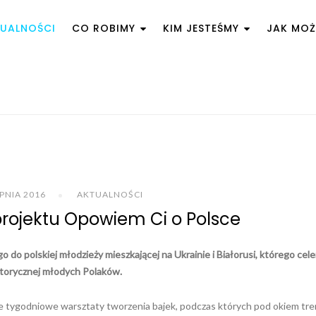
UALNOŚCI
CO ROBIMY
KIM JESTEŚMY
JAK MO
RPNIA 2016
AKTUALNOŚCI
rojektu Opowiem Ci o Polsce
 do polskiej młodzieży mieszkającej na Ukrainie i Białorusi, którego cel
storycznej młodych Polaków.
wie tygodniowe warsztaty tworzenia bajek, podczas których pod okiem tr