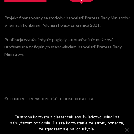
Projekt finansowany ze środków Kancelarii Prezesa Rady Ministrów
w ramach konkursu Polonia i Polacy za granicą 2021.
Publikacja wyraża jedynie poglądy autora/ów i nie może być
utożsamiana z oficjalnym stanowiskiem Kancelarii Prezesa Rady
Ministrów.
© FUNDACJA WOLNOŚĆ I DEMOKRACJA
KONTAKT
|
POLITYKA PRYWATNOŚCI
|
DANE OSOBOWE
Ta strona korzysta z ciasteczek aby świadczyć usługi na
|
REGULAMIN STRONY
najwyższym poziomie. Dalsze korzystanie ze strony oznacza,
że zgadzasz się na ich użycie.