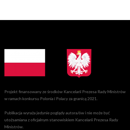
Projekt finansowany ze środków Kancelarii Prezesa Rady Ministrów
w ramach konkursu Polonia i Polacy za granicą 2021.
Publikacja wyraża jedynie poglądy autora/ów i nie może być
utożsamiana z oficjalnym stanowiskiem Kancelarii Prezesa Rady
Ministrów.