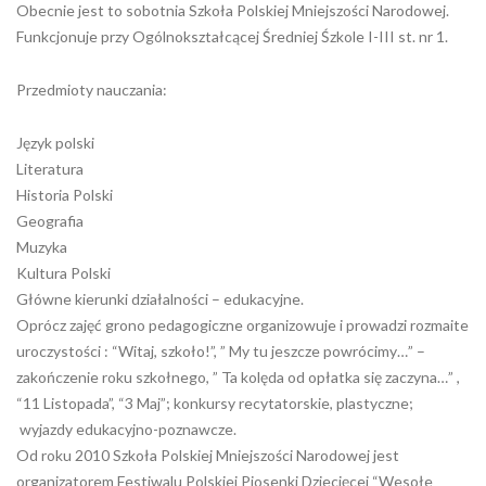
Obecnie jest to sobotnia Szkoła Polskiej Mniejszości Narodowej.
Funkcjonuje przy Ogólnokształcącej Średniej Śzkole I-III st. nr 1.
Przedmioty nauczania:
Język polski
Literatura
Historia Polski
Geografia
Muzyka
Kultura Polski
Główne kierunki działalności – edukacyjne.
Oprócz zajęć grono pedagogiczne organizowuje i prowadzi rozmaite
uroczystości : “Witaj, szkoło!”, ” My tu jeszcze powrócimy…” –
zakończenie roku szkołnego, ” Ta kolęda od opłatka się zaczyna…” ,
“11 Listopada”, “3 Maj”; konkursy recytatorskie, plastyczne;
wyjazdy edukacyjno-poznawcze.
Od roku 2010 Szkoła Polskiej Mniejszości Narodowej jest
organizatorem Festiwalu Polskiej Piosenki Dziecięcej “Wesołe