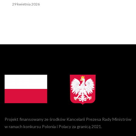
29 kwietnia 2026
Projekt finansowany ze środków Kancelarii Prezesa Rady Ministrów
w ramach konkursu Polonia i Polacy za granicą 2021.