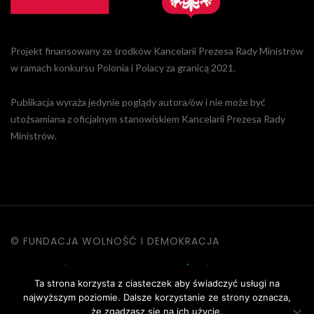
Projekt finansowany ze środków Kancelarii Prezesa Rady Ministrów
w ramach konkursu Polonia i Polacy za granicą 2021.
Publikacja wyraża jedynie poglądy autora/ów i nie może być
utożsamiana z oficjalnym stanowiskiem Kancelarii Prezesa Rady
Ministrów.
© FUNDACJA WOLNOŚĆ I DEMOKRACJA
KONTAKT
|
POLITYKA PRYWATNOŚCI
|
DANE OSOBOWE
Ta strona korzysta z ciasteczek aby świadczyć usługi na
|
REGULAMIN STRONY
najwyższym poziomie. Dalsze korzystanie ze strony oznacza,
że zgadzasz się na ich użycie.