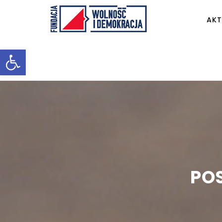
AKT
Otwórz pasek narzędzi
POS