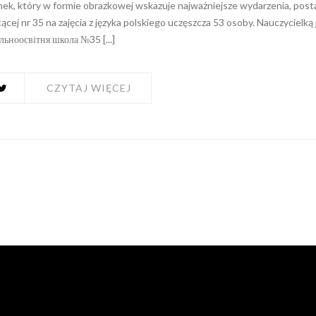
ek, który w formie obrazkowej wskazuje najważniejsze wydarzenia, posta
ącej nr 35 na zajęcia z języka polskiego uczęszcza 53 osoby. Nauczycielką 
ьноосвітня школа №35 [...]
CZYTAJ WIĘCEJ