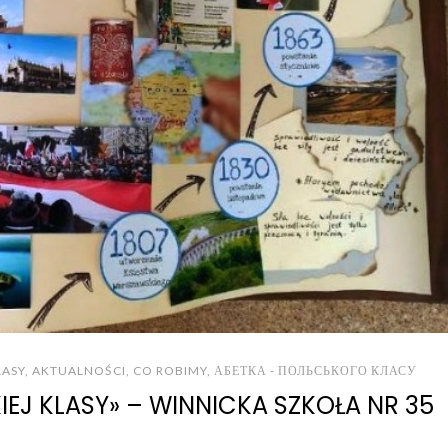
LASY
,
AKTUALNOŚCI
,
CO ROBIMY
,
АБЕТКА - ПОЛЬСЬКОГО КЛАСУ
EJ KLASY» – WINNICKA SZKOŁA NR 35