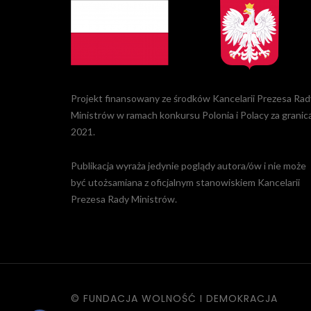
Projekt finansowany ze środków Kancelarii Prezesa Rad
Ministrów w ramach konkursu Polonia i Polacy za granic
2021.
Publikacja wyraża jedynie poglądy autora/ów i nie może
być utożsamiana z oficjalnym stanowiskiem Kancelarii
Prezesa Rady Ministrów.
© FUNDACJA WOLNOŚĆ I DEMOKRACJA