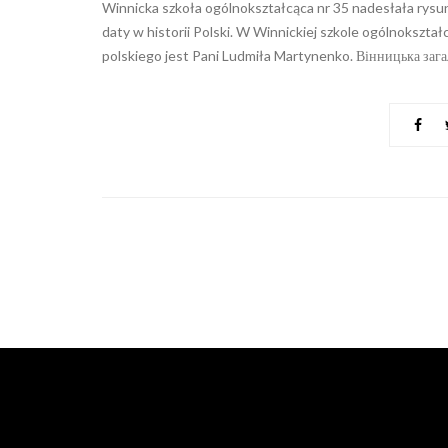
Winnicka szkoła ogólnokształcąca nr 35 nadesłała rysun
daty w historii Polski. W Winnickiej szkole ogólnokształc
polskiego jest Pani Ludmiła Martynenko. Вінницька загал