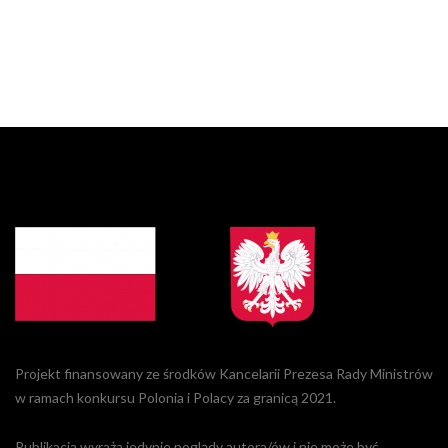
Projekt finansowany ze środków Kancelarii Prezesa Rady Ministrów
w ramach konkursu Polonia i Polacy za granicą 2021.
Publikacja wyraża jedynie poglądy autora/ów i nie może być