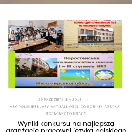
29 PAŹDZIERNIKA 2018
ABC POLSKIEJ KLASY
,
AKTUALNOŚCI
,
CO ROBIMY
,
АБЕТКА -
ПОЛЬСЬКОГО КЛАСУ
Wyniki konkursu na najlepszą
aranżację pracowni języka polskiego