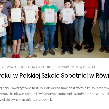
I
,
OŚWIATA POLSKA NA UKRAINIE
,
SZERZYMY POLSKĄ OŚWIATĘ
roku w Polskiej Szkole Sobotniej w R
ącej przy Towarzystwie Kultury Polskiej na Rówieńszczyźnie im. Władysła
nego. Uczniowie odebrali świadectwa ukończenia szkoły oraz nagrody k
iej aktywnym uczniom, biorącym [...]