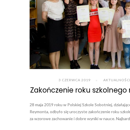
3 CZERWCA 2019
AKTUALNOŚC
Zakończenie roku szkolnego 
28 maja 2019 roku w Polskiej Szkole Sobotniej, działaj
Reymonta, odbyło się uroczyste zakończenie roku szkol
za wzorowe zachowanie i dobre wyniki w nauce. Najbardz