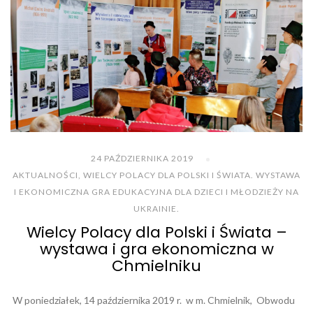
24 PAŹDZIERNIKA 2019
AKTUALNOŚCI
,
WIELCY POLACY DLA POLSKI I ŚWIATA. WYSTAWA
I EKONOMICZNA GRA EDUKACYJNA DLA DZIECI I MŁODZIEŻY NA
UKRAINIE.
Wielcy Polacy dla Polski i Świata –
wystawa i gra ekonomiczna w
Chmielniku
W poniedziałek, 14 października 2019 r. w m. Chmielnik, Obwodu