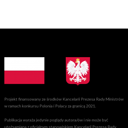
Projekt finansowany ze środków Kancelarii Prezesa Rady Ministrów
w ramach konkursu Polonia i Polacy za granicą 2021.
Publikacja wyraża jedynie poglądy autora/ów i nie może być
utożsamiana z oficjalnym stanowiskiem Kancelarii Prezesa Rady