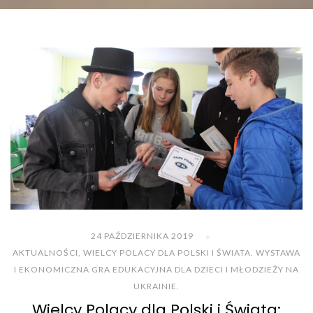
24 PAŹDZIERNIKA 2019
AKTUALNOŚCI
,
WIELCY POLACY DLA POLSKI I ŚWIATA. WYSTAWA
I EKONOMICZNA GRA EDUKACYJNA DLA DZIECI I MŁODZIEŻY NA
UKRAINIE.
Wielcy Polacy dla Polski i Świata: