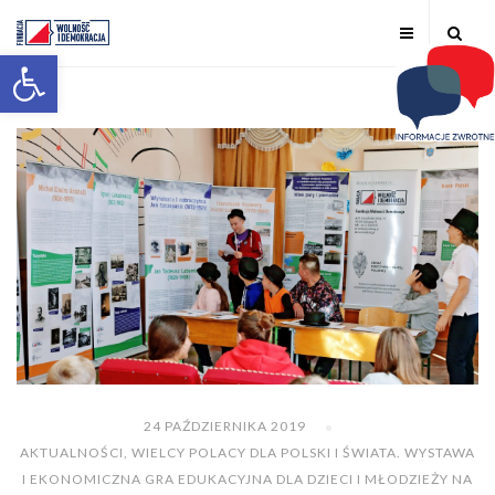
Otwórz pasek narzędzi
24 PAŹDZIERNIKA 2019
AKTUALNOŚCI
,
WIELCY POLACY DLA POLSKI I ŚWIATA. WYSTAWA
I EKONOMICZNA GRA EDUKACYJNA DLA DZIECI I MŁODZIEŻY NA