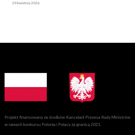
29 kwietnia 2026
Projekt finansowany ze środków Kancelarii Prezesa Rady Ministrów
w ramach konkursu Polonia i Polacy za granicą 2021.