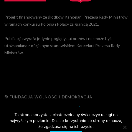
Projekt finansowany ze środków Kancelarii Prezesa Rady Ministrów
w ramach konkursu Polonia i Polacy za granicą 2021.
Publikacja wyraża jedynie poglądy autora/ów i nie może być
utożsamiana z oficjalnym stanowiskiem Kancelarii Prezesa Rady
Ministrów.
© FUNDACJA WOLNOŚĆ I DEMOKRACJA
KONTAKT
|
POLITYKA PRYWATNOŚCI
|
DANE OSOBOWE
Ta strona korzysta z ciasteczek aby świadczyć usługi na
|
REGULAMIN STRONY
najwyższym poziomie. Dalsze korzystanie ze strony oznacza,
że zgadzasz się na ich użycie.