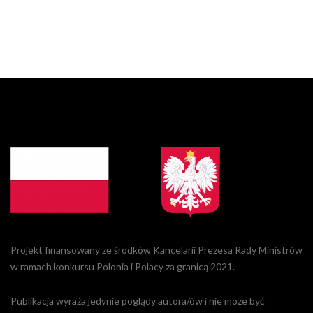
Projekt finansowany ze środków Kancelarii Prezesa Rady Ministrów
w ramach konkursu Polonia i Polacy za granicą 2021.
Publikacja wyraża jedynie poglądy autora/ów i nie może być