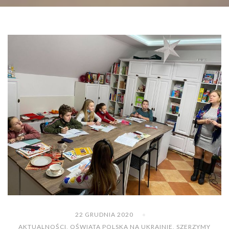
22 GRUDNIA 2020
AKTUALNOŚCI
,
OŚWIATA POLSKA NA UKRAINIE
,
SZERZYMY