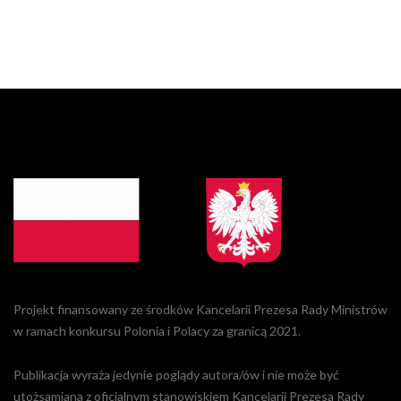
Projekt finansowany ze środków Kancelarii Prezesa Rady Ministrów
w ramach konkursu Polonia i Polacy za granicą 2021.
Publikacja wyraża jedynie poglądy autora/ów i nie może być
utożsamiana z oficjalnym stanowiskiem Kancelarii Prezesa Rady