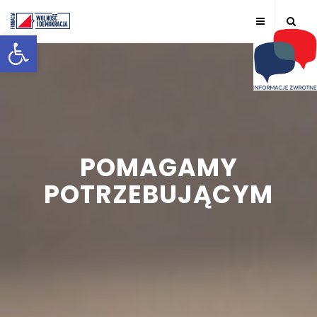
Otwórz pasek narzędzi
POMAGAMY
POTRZEBUJĄCYM