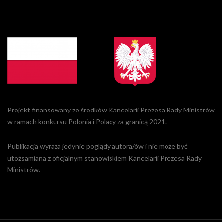
Projekt finansowany ze środków Kancelarii Prezesa Rady Ministrów
w ramach konkursu Polonia i Polacy za granicą 2021.
Publikacja wyraża jedynie poglądy autora/ów i nie może być
utożsamiana z oficjalnym stanowiskiem Kancelarii Prezesa Rady
Ministrów.