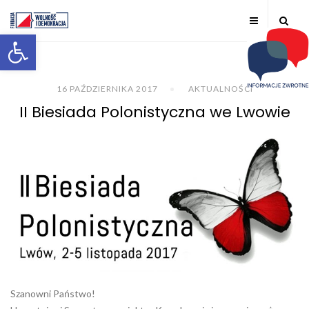
Otwórz pasek narzędzi
16 PAŹDZIERNIKA 2017
AKTUALNOŚCI
II Biesiada Polonistyczna we Lwowie
Szanowni Państwo!