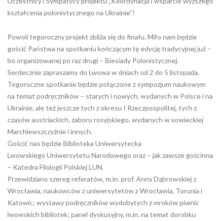
Uczestnicy i Sympatycy projektu „Koordynacja i wsparcie wyższego
kształcenia polonistycznego na Ukrainie”!
Powoli tegoroczny projekt zbliża się do finału. Miło nam będzie
gościć Państwa na spotkaniu kończącym tę edycję tradycyjnej już –
bo organizowanej po raz drugi – Biesiady Polonistycznej.
Serdecznie zapraszamy do Lwowa w dniach od 2 do 5 listopada.
Tegoroczne spotkanie będzie połączone z sympozjum naukowym
na temat podręczników – starych i nowych, wydanych w Polsce i na
Ukrainie, ale też jeszcze tych z okresu I Rzeczpospolitej, tych z
czasów austriackich, zaboru rosyjskiego, wydanych w sowieckiej
Marchlewszczyźnie i innych.
Gościć nas będzie Biblioteka Uniwersytecka
Lwowskiego Uniwersytetu Narodowego oraz – jak zawsze gościnna
– Katedra Filologii Polskiej LUN.
Przewidziano szereg referatów, m.in. prof. Anny Dąbrowskiej z
Wrocławia, naukowców z uniwersytetów z Wrocławia, Torunia i
Katowic; wystawy podręczników wydobytych z mroków piwnic
lwowskich bibliotek; panel dyskusyjny, m.in. na temat dorobku