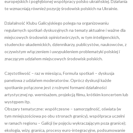
europejskich i pogłębionej współpracy polsko ukraińskiej. Działania
te wzmacniają również pozycję środowisk polskich na Ukrainie.
Działalność Klubu Galicyjskiego polega na organizowaniu
regularnych spotkań dyskusyjnych na tematy aktualne i ważne dla
miejscowych środowisk opiniotwórczych, w tym inteligenckich,
studencko-akademickich, dziennikarzy, publicystów, naukowców, z
oczywistym włączeniem i uwypukleniem problematyki polskiej i
znaczącym udziałem miejscowych środowisk polskich.
Częstotliwość – raz w miesiącu, Formuła spotkań – dyskusja
panelowa z udziałem moderatorów. Oprócz dyskusji każde
spotkanie połączone jest z rożnymi formami działalności
artystycznej np. wernisażem, projekcją filmu, krótkim koncertem lub
występem itp.
Obszary tematyczne: współczesne – samorządność, oświata (w
tym mniejszościowa po obu stronach granicy), współpraca uczelni
w ramach regionu – Galicji (w pojęciu wykraczającym poza granice);
ekologia, wizy, granica, procesy euro-integracyjne, podsumowanie