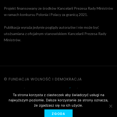
Projekt finansowany ze środków Kancelarii Prezesa Rady Ministrów
w ramach konkursu Polonia i Polacy za granicą 2021.
Publikacja wyraża jedynie poglądy autora/ów i nie może być
utożsamiana z oficjalnym stanowiskiem Kancelarii Prezesa Rady
Ministrów.
© FUNDACJA WOLNOŚĆ I DEMOKRACJA
KONTAKT
|
POLITYKA PRYWATNOŚCI
|
DANE OSOBOWE
Ta strona korzysta z ciasteczek aby świadczyć usługi na
|
REGULAMIN STRONY
najwyższym poziomie. Dalsze korzystanie ze strony oznacza,
że zgadzasz się na ich użycie.
ZGODA