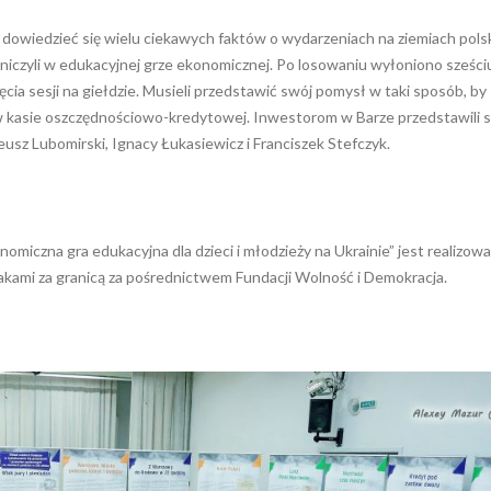
y dowiedzieć się wielu ciekawych faktów o wydarzeniach na ziemiach pols
niczyli w edukacyjnej grze ekonomicznej. Po losowaniu wyłoniono sześci
ęcia sesji na giełdzie. Musieli przedstawić swój pomysł w taki sposób, by
o w kasie oszczędnościowo-kredytowej. Inwestorom w Barze przedstawili s
deusz Lubomirski, Ignacy Łukasiewicz i Franciszek Stefczyk.
onomiczna gra edukacyjna dla dzieci i młodzieży na Ukrainie” jest realizow
akami za granicą za pośrednictwem Fundacji Wolność i Demokracja.