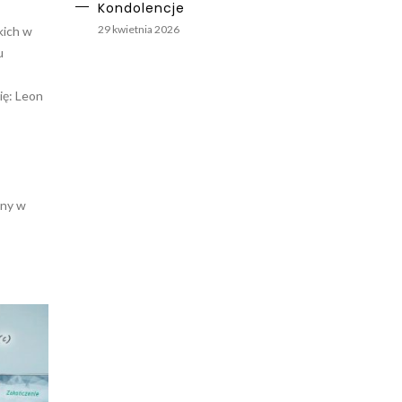
Kondolencje
29 kwietnia 2026
kich w
u
ię: Leon
any w