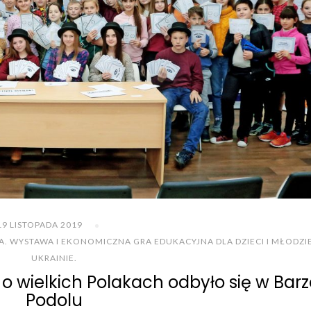
19 LISTOPADA 2019
TA. WYSTAWA I EKONOMICZNA GRA EDUKACYJNA DLA DZIECI I MŁODZI
UKRAINIE.
o wielkich Polakach odbyło się w Bar
Podolu