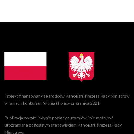
Projekt finansowany ze środków Kancelarii Prezesa Rady Ministrów
w ramach konkursu Polonia i Polacy za granicą 2021.
Publikacja wyraża jedynie poglądy autora/ów i nie może być
utożsamiana z oficjalnym stanowiskiem Kancelarii Prezesa Rady
Ministrów.