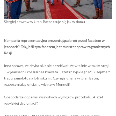
Siergiej Ławrow w Ułan-Bator czuje się jak w domu
Kompania reprezentacyjna prezentująca broń przed facetem w
jeansach? Tak, jeśli tym facetem jest minister spraw zagranicznych
Rosji.
Inna sprawa, że chyba nikt nie oczekiwał, że właśnie w takim stroju
– w jeansach i koszuli bez krawata – szef rosyjskiego MSZ zejdzie z
trapu samolotu na lotnisku im. Czyngis-chana w Ułan Bator,
rozpoczynając oficjalną wizytę w Mongolii.
Gospodarze dopełnili wszystkich wymogów protokołu. A szef
rosyjskiej dyplomacji?
„Noszenie stroju, który można by nosić w domu, naprawiając