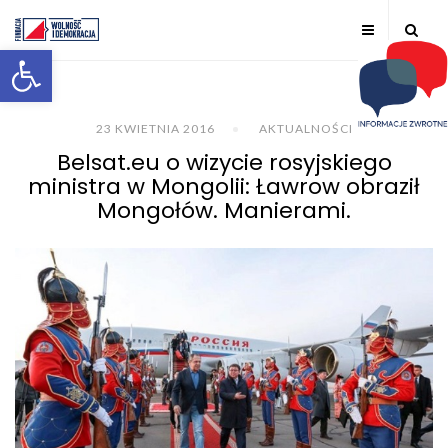
Otwórz pasek narzędzi
23 KWIETNIA 2016
AKTUALNOŚCI
Belsat.eu o wizycie rosyjskiego
ministra w Mongolii: Ławrow obraził
Mongołów. Manierami.