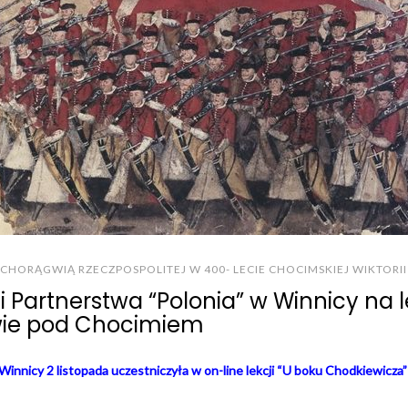
CHORĄGWIĄ RZECZPOSPOLITEJ W 400- LECIE CHOCIMSKIEJ WIKTORII
 Partnerstwa “Polonia” w Winnicy na l
wie pod Chocimiem
 Winnicy 2
listopada uczestniczyła w on-line lekcji “U boku Chodkiewicza” 