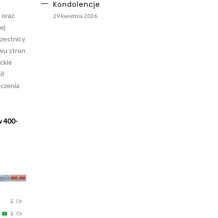
Kondolencje
 oraz
29 kwietnia 2026
ej
czestnicy
dwu stron
eckie
ił
ńczenia
w 400-