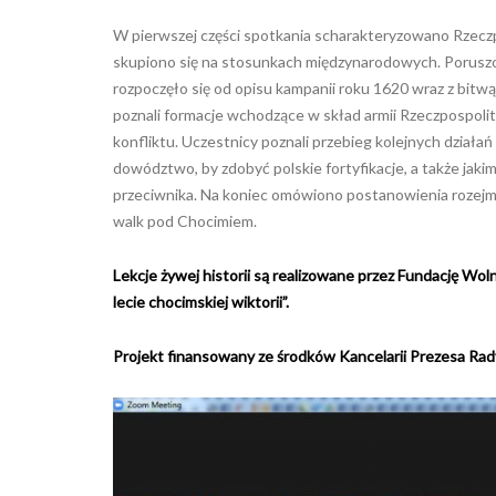
W pierwszej części spotkania scharakteryzowano Rzeczp
skupiono się na stosunkach międzynarodowych. Poruszon
rozpoczęło się od opisu kampanii roku 1620 wraz z bitw
poznali formacje wchodzące w skład armii Rzeczpospolit
konfliktu. Uczestnicy poznali przebieg kolejnych działań
dowództwo, by zdobyć polskie fortyfikacje, a także jakim
przeciwnika. Na koniec omówiono postanowienia rozejmu
walk pod Chocimiem.
Lekcje żywej historii są realizowane przez Fundację W
lecie chocimskiej wiktorii”.
Projekt finansowany ze środków Kancelarii Prezesa Rady