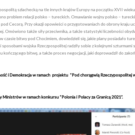
ospolitą szlachecką na tle innych krajów Europy na początku XVII wieku
o problem relacji polsko – tureckich. Omawianie wojny polsko – turecki
ą pod Cecorą. Przy okazji opowieści o przygotowaniach do obrony kraju u
ej. Omówiono także siły przeciwnika, a także statystyki liczebności oby
 w czasie bitwy pod Chocimiem, dowiedzieli się, jakie plany posiadało tur
i sposobami wojska Rzeczpospolitej radziły sobie z kolejnymi szturmami s
 kończącego bitwę, a także proces negocjacji, jaki doprowadził do zako
olność i Demokracja w ramach projektu “Pod chorągwią Rzeczypospolitej 
 Ministrów w ramach konkursu “Polonia i Polacy za Granicą 2021”.