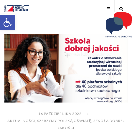
Otwórz pasek narzędzi
16 PAŹDZIERNIKA 2022
AKTUALNOŚCI
,
SZERZYMY POLSKĄ OŚWIATĘ
,
SZKOŁA DOBREJ
JAKOŚCI