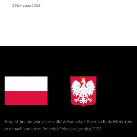
29 kwietnia 2026
Projekt finansowany ze środków Kancelarii Prezesa Rady Ministrów
w ramach konkursu Polonia i Polacy za granicą 2021.