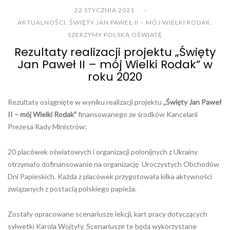
22 STYCZNIA 2021
AKTUALNOŚCI
,
ŚWIĘTY JAN PAWEŁ II – MÓJ WIELKI RODAK
,
SZERZYMY POLSKĄ OŚWIATĘ
Rezultaty realizacji projektu „Święty
Jan Paweł II – mój Wielki Rodak” w
roku 2020
Rezultaty osiągnięte w wyniku realizacji projektu
„Święty Jan Paweł
II – mój Wielki Rodak”
finansowanego ze środków Kancelarii
Prezesa Rady Ministrów:
20 placówek oświatowych i organizacji polonijnych z Ukrainy
otrzymało dofinansowanie na organizację Uroczystych Obchodów
Dni Papieskich. Każda z placówek przygotowała kilka aktywności
związanych z postacią polskiego papieża.
Zostały opracowane scenariusze lekcji, kart pracy dotyczących
sylwetki Karola Wojtyły. Scenariusze te będą wykorzystane