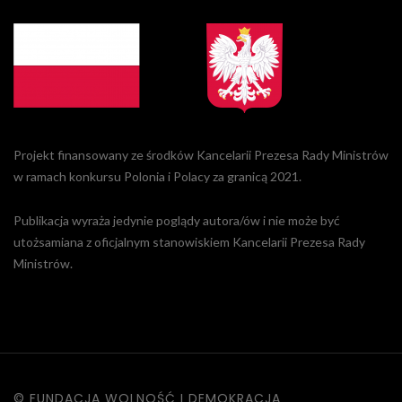
Projekt finansowany ze środków Kancelarii Prezesa Rady Ministrów
w ramach konkursu Polonia i Polacy za granicą 2021.
Publikacja wyraża jedynie poglądy autora/ów i nie może być
utożsamiana z oficjalnym stanowiskiem Kancelarii Prezesa Rady
Ministrów.
© FUNDACJA WOLNOŚĆ I DEMOKRACJA